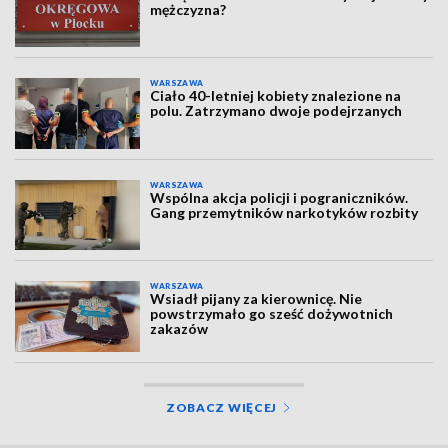
mężczyzna?
WARSZAWA
Ciało 40-letniej kobiety znalezione na
polu. Zatrzymano dwoje podejrzanych
WARSZAWA
Wspólna akcja policji i pograniczników.
Gang przemytników narkotyków rozbity
WARSZAWA
Wsiadł pijany za kierownicę. Nie
powstrzymało go sześć dożywotnich
zakazów
ZOBACZ WIĘCEJ