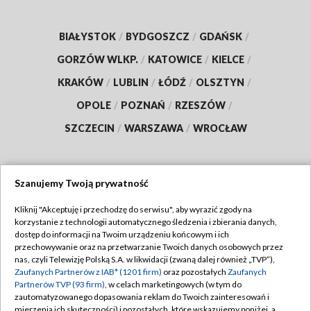
BIAŁYSTOK
/
BYDGOSZCZ
/
GDAŃSK
/
GORZÓW WLKP.
/
KATOWICE
/
KIELCE
/
KRAKÓW
/
LUBLIN
/
ŁÓDŹ
/
OLSZTYN
/
OPOLE
/
POZNAŃ
/
RZESZÓW
/
SZCZECIN
/
WARSZAWA
/
WROCŁAW
Szanujemy Twoją prywatność
Dołącz do nas:
Kliknij "Akceptuję i przechodzę do serwisu", aby wyrazić zgody na
korzystanie z technologii automatycznego śledzenia i zbierania danych,
TVP
dostęp do informacji na Twoim urządzeniu końcowym i ich
Abonament TVP
przechowywanie oraz na przetwarzanie Twoich danych osobowych przez
Regulamin TVP
nas, czyli Telewizję Polską S.A. w likwidacji (zwaną dalej również „TVP”),
Emisja w TVP
Polityka prywatności
Zaufanych Partnerów z IAB* (1201 firm)
oraz pozostałych
Zaufanych
Partnerów TVP (93 firm)
, w celach marketingowych (w tym do
Centrum informacji TVP
Moje zgody
zautomatyzowanego dopasowania reklam do Twoich zainteresowań i
mierzenia ich skuteczności) i pozostałych, które wskazujemy poniżej, a