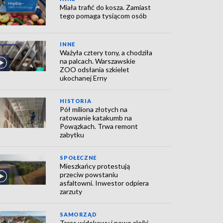
Miała trafić do kosza. Zamiast
tego pomaga tysiącom osób
INNE
Ważyła cztery tony, a chodziła
na palcach. Warszawskie
ZOO odsłania szkielet
ukochanej Erny
HISTORIA
Pół miliona złotych na
ratowanie katakumb na
Powązkach. Trwa remont
zabytku
SPOŁECZNE
Mieszkańcy protestują
przeciw powstaniu
asfaltowni. Inwestor odpiera
zarzuty
SAMORZĄD
Taras widokowy i nowe alejki.