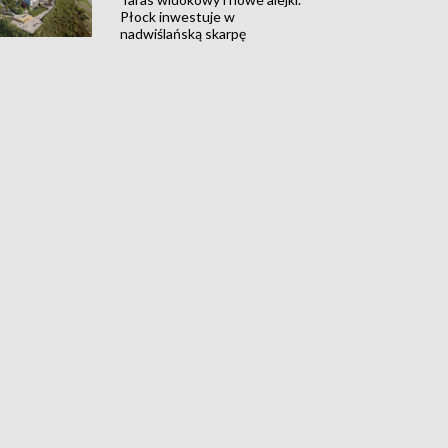
Płock inwestuje w
nadwiślańską skarpę