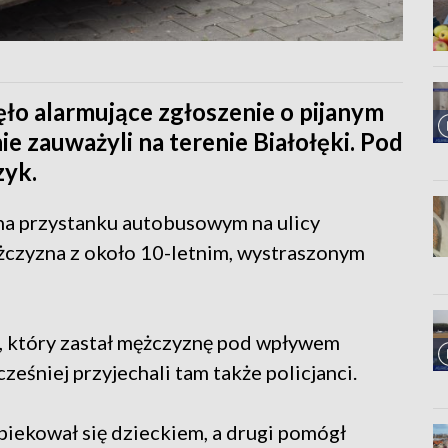
ło alarmujące zgłoszenie o pijanym
e zauważyli na terenie Białołęki. Pod
zyk.
na przystanku autobusowym na ulicy
żczyzna z około 10-letnim, wystraszonym
l, który zastał mężczyznę pod wpływem
ześniej przyjechali tam także policjanci.
piekował się dzieckiem, a drugi pomógł