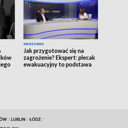
WARSZAWA
a
Jak przygotować się na
adków
zagrożenie? Ekspert: plecak
iego
ewakuacyjny to podstawa
KÓW
/
LUBLIN
/
ŁÓDŹ
/