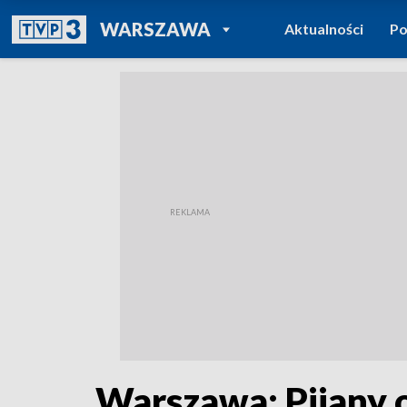
POWRÓT DO
WARSZAWA
Aktualności
Po
TVP REGIONY
Warszawa: Pijany o