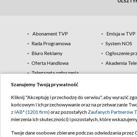
OLSZTY
Abonament TVP
Emisja w TVP
Rada Programowa
System NOS
Biuro Reklamy
Ogłoszenie pr
Oferta Handlowa
Akademia Tele
Telegazeta ogłoszenia
Szanujemy Twoją prywatność
Regulamin TVP
Kliknij "Akceptuję i przechodzę do serwisu", aby wyrazić zg
końcowym i ich przechowywanie oraz na przetwarzanie Twoich
z IAB* (1201 firm)
oraz pozostałych
Zaufanych Partnerów T
mierzenia ich skuteczności) i pozostałych, które wskazujemy
Twoje dane osobowe zbierane podczas odwiedzania przez 