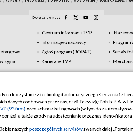
N
/
OPOLE
/
POZNAŃ
/
RZESZÓW
/
SZCZECIN
/
WARSZAWA
/
W
Dołącz do nas:
Centrum informacji TVP
Naziemna
Informacje o nadawcy
Program d
zetargowe
Zgłoś program (ROPAT)
Serwis fo
wizyjna
Kariera w TVP
Merchandi
Polityka prywatności
Moje zgody
Pomoc
Biuro re
ody na korzystanie z technologii automatycznego śledzenia i zbie
 danych osobowych przez nas, czyli Telewizję Polską S.A. w likw
VP (93 firm)
, w celach marketingowych (w tym do zautomatyzow
 poniżej, a także zgody na udostępnianie przez nas identyfikator
Ciebie naszych
poszczególnych serwisów
zwanych dalej „Portalem