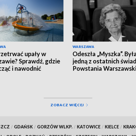
AWA
WARSZAWA
rzetrwać upały w
Odeszła „Myszka”. Był
awie? Sprawdź, gdzie
jedną z ostatnich świ
ząć i nawodnić
Powstania Warszawsk
nizm
ZOBACZ WIĘCEJ
SZCZ
/
GDAŃSK
/
GORZÓW WLKP.
/
KATOWICE
/
KIELCE
/
KRA