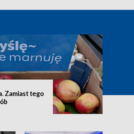
a. Zamiast tego
sób