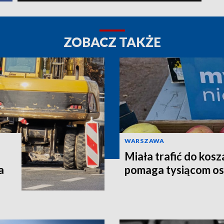
ZOBACZ TAKŻE
WARSZAWA
Miała trafić do kosz
a
pomaga tysiącom o