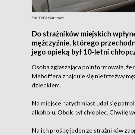
Fot. TVP3 Warszawa
Do strażników miejskich wpłynę
mężczyźnie, którego przechodni
jego opieką był 10-letni chłopc
Osoba zgłaszająca poinformowała, że 
Mehoffera znajduje się nietrzeźwy mę
dzieckiem.
Na miejsce natychmiast udał się patro
alkoholu. Obok był chłopiec. Chwilę wc
Na ich prośbę jeden ze strażników zao