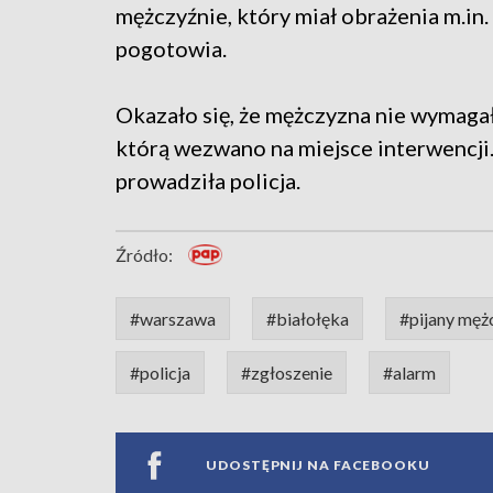
mężczyźnie, który miał obrażenia m.in.
pogotowia.
Okazało się, że mężczyzna nie wymagał
którą wezwano na miejsce interwencji.
prowadziła policja.
Źródło:
#warszawa
#białołęka
#pijany męż
#policja
#zgłoszenie
#alarm
UDOSTĘPNIJ NA FACEBOOKU