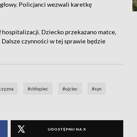
 głowy. Policjanci wezwali karetkę
 hospitalizacji. Dziecko przekazano matce,
 Dalsze czynności w tej sprawie będzie
czyzna
#chłopiec
#ojciec
#syn
UDOSTĘPNIJ NA X