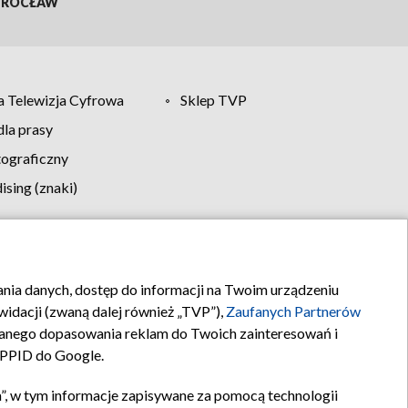
ROCŁAW
 Telewizja Cyfrowa
Sklep TVP
la prasy
tograficzny
sing (znaki)
klamy
Kontakt
rania danych, dostęp do informacji na Twoim urządzeniu
idacji (zwaną dalej również „TVP”),
Zaufanych Partnerów
anego dopasowania reklam do Twoich zainteresowań i
a PPID do Google.
”, w tym informacje zapisywane za pomocą technologii