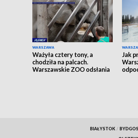
WARSZAWA
WARSZ
Ważyła cztery tony, a
Jak p
chodziła na palcach.
Warsz
Warszawskie ZOO odsłania
odpoc
szkielet ukochanej Erny
orga
BIAŁYSTOK
/
BYDGO