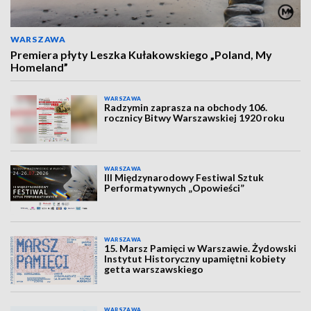
WARSZAWA
Premiera płyty Leszka Kułakowskiego „Poland, My
Homeland”
WARSZAWA
Radzymin zaprasza na obchody 106.
rocznicy Bitwy Warszawskiej 1920 roku
WARSZAWA
III Międzynarodowy Festiwal Sztuk
Performatywnych „Opowieści”
WARSZAWA
15. Marsz Pamięci w Warszawie. Żydowski
Instytut Historyczny upamiętni kobiety
getta warszawskiego
WARSZAWA