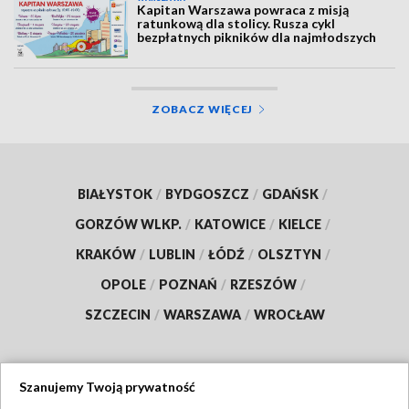
Kapitan Warszawa powraca z misją
ratunkową dla stolicy. Rusza cykl
bezpłatnych pikników dla najmłodszych
ZOBACZ WIĘCEJ
BIAŁYSTOK
/
BYDGOSZCZ
/
GDAŃSK
/
GORZÓW WLKP.
/
KATOWICE
/
KIELCE
/
KRAKÓW
/
LUBLIN
/
ŁÓDŹ
/
OLSZTYN
/
OPOLE
/
POZNAŃ
/
RZESZÓW
/
SZCZECIN
/
WARSZAWA
/
WROCŁAW
Szanujemy Twoją prywatność
Dołącz do nas: