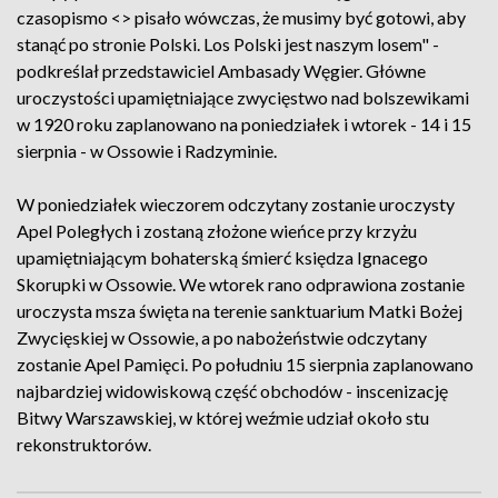
czasopismo <> pisało wówczas, że musimy być gotowi, aby
stanąć po stronie Polski. Los Polski jest naszym losem" -
podkreślał przedstawiciel Ambasady Węgier. Główne
uroczystości upamiętniające zwycięstwo nad bolszewikami
w 1920 roku zaplanowano na poniedziałek i wtorek - 14 i 15
sierpnia - w Ossowie i Radzyminie.
W poniedziałek wieczorem odczytany zostanie uroczysty
Apel Poległych i zostaną złożone wieńce przy krzyżu
upamiętniającym bohaterską śmierć księdza Ignacego
Skorupki w Ossowie. We wtorek rano odprawiona zostanie
uroczysta msza święta na terenie sanktuarium Matki Bożej
Zwycięskiej w Ossowie, a po nabożeństwie odczytany
zostanie Apel Pamięci. Po południu 15 sierpnia zaplanowano
najbardziej widowiskową część obchodów - inscenizację
Bitwy Warszawskiej, w której weźmie udział około stu
rekonstruktorów.