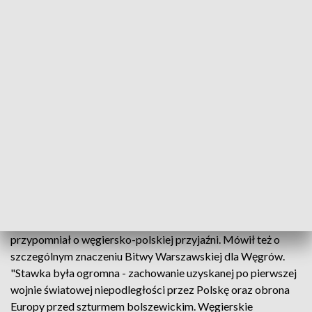
polskiego państwa. Wymieniła utworzenie w 1917 roku
liczącej sto tysięcy żołnierzy autonomicznej Armii Polskiej
pod dowództwem generała Józefa Hallera. Błękitna armia
walczyła u boku francuskiego wojska. "Ta karta naszej
wspólnej historii przypomina nam o znaczeniu solidarności
między naszymi krajami i między narodami Europy. Podczas,
gdy Rosja nadal prowadzi nieuzasadnioną wojnę przeciwko
Ukrainie, Francja i Polska na nowo czerpią ze wspólnej
historii wojskowej, aby wspierać Kijów poprzez zbrojenie
ukraińskich batalionów walczących obecnie o naszą wolność
i przywrócenie pokoju na kontynencie" - mówiła Lucie
Stepanyan.
Zastępca szefa misji Ambasady Węgier Balázs Dobri
przypomniał o węgiersko-polskiej przyjaźni. Mówił też o
szczególnym znaczeniu Bitwy Warszawskiej dla Węgrów.
"Stawka była ogromna - zachowanie uzyskanej po pierwszej
wojnie światowej niepodległości przez Polskę oraz obrona
Europy przed szturmem bolszewickim. Węgierskie