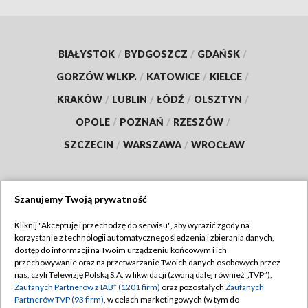
BIAŁYSTOK
/
BYDGOSZCZ
/
GDAŃSK
/
GORZÓW WLKP.
/
KATOWICE
/
KIELCE
/
KRAKÓW
/
LUBLIN
/
ŁÓDŹ
/
OLSZTYN
/
OPOLE
/
POZNAŃ
/
RZESZÓW
/
SZCZECIN
/
WARSZAWA
/
WROCŁAW
Szanujemy Twoją prywatność
Dołącz do nas:
Kliknij "Akceptuję i przechodzę do serwisu", aby wyrazić zgody na
korzystanie z technologii automatycznego śledzenia i zbierania danych,
TVP
dostęp do informacji na Twoim urządzeniu końcowym i ich
Abonament TVP
przechowywanie oraz na przetwarzanie Twoich danych osobowych przez
Regulamin TVP
nas, czyli Telewizję Polską S.A. w likwidacji (zwaną dalej również „TVP”),
Emisja w TVP
Polityka prywatności
Zaufanych Partnerów z IAB* (1201 firm)
oraz pozostałych
Zaufanych
Partnerów TVP (93 firm)
, w celach marketingowych (w tym do
Centrum informacji TVP