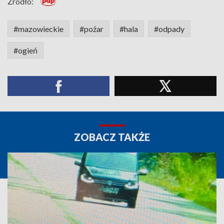
Źródło:
#mazowieckie
#pożar
#hala
#odpady
#ogień
ZOBACZ TAKŻE