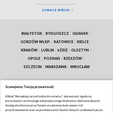
ZOBACZ WIĘCEJ
BIAŁYSTOK
/
BYDGOSZCZ
/
GDAŃSK
/
GORZÓW WLKP.
/
KATOWICE
/
KIELCE
/
KRAKÓW
/
LUBLIN
/
ŁÓDŹ
/
OLSZTYN
/
OPOLE
/
POZNAŃ
/
RZESZÓW
/
SZCZECIN
/
WARSZAWA
/
WROCŁAW
Szanujemy Twoją prywatność
Dołącz do nas:
Kliknij "Akceptuję i przechodzę do serwisu", aby wyrazić zgody na
korzystanie z technologii automatycznego śledzenia i zbierania danych,
TVP
dostęp do informacji na Twoim urządzeniu końcowym i ich
Abonament TVP
przechowywanie oraz na przetwarzanie Twoich danych osobowych przez
Regulamin TVP