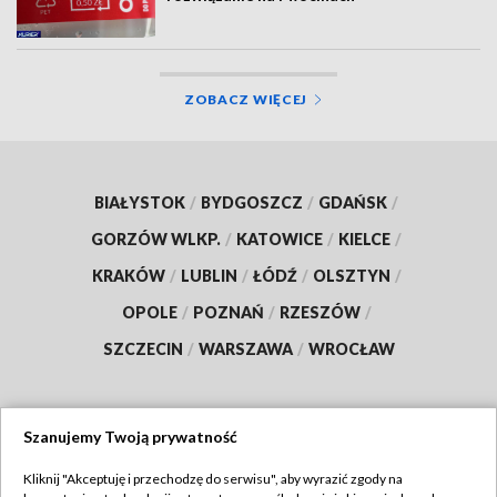
ZOBACZ WIĘCEJ
BIAŁYSTOK
/
BYDGOSZCZ
/
GDAŃSK
/
GORZÓW WLKP.
/
KATOWICE
/
KIELCE
/
KRAKÓW
/
LUBLIN
/
ŁÓDŹ
/
OLSZTYN
/
OPOLE
/
POZNAŃ
/
RZESZÓW
/
SZCZECIN
/
WARSZAWA
/
WROCŁAW
Szanujemy Twoją prywatność
Dołącz do nas:
Kliknij "Akceptuję i przechodzę do serwisu", aby wyrazić zgody na