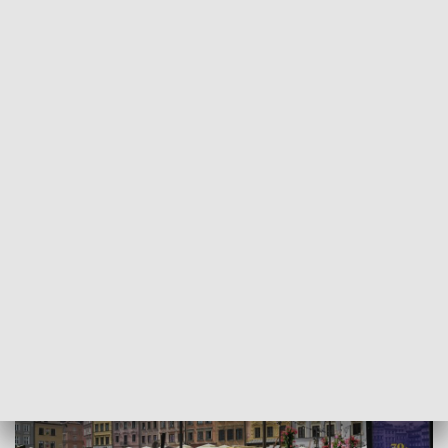
Górski, przewodniczący Stowarzyszenia Mieszkańców
Starego i Nowego Miasta wspomina ogromną rolę, jaką
odegrały wydarzenia tamtego dnia. - To była trauma. Buduje
ona naszą tożsamość- mówi.
W ramach obchodów złożono kwiaty i zapalono znicze w
miejscu pamięci narodowej- na terenie Starego i Nowego
Miasta. Na godzinę 19.00 zaplanowano także mszę w
Archikatedrze św, Jana Chrzciciela Uroczystości zwieńczy
koncert na Placu Zamkowym, który rozpocznie się o
godzinie 20.00.