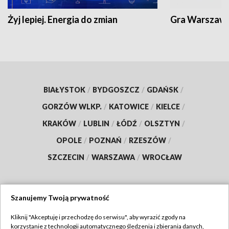
Żyj lepiej. Energia do zmian
Gra Warszaw
BIAŁYSTOK
/
BYDGOSZCZ
/
GDAŃSK
/
GORZÓW WLKP.
/
KATOWICE
/
KIELCE
/
KRAKÓW
/
LUBLIN
/
ŁÓDŹ
/
OLSZTYN
/
OPOLE
/
POZNAŃ
/
RZESZÓW
/
SZCZECIN
/
WARSZAWA
/
WROCŁAW
Szanujemy Twoją prywatność
Dołącz do nas:
Kliknij "Akceptuję i przechodzę do serwisu", aby wyrazić zgody na
korzystanie z technologii automatycznego śledzenia i zbierania danych,
TVP