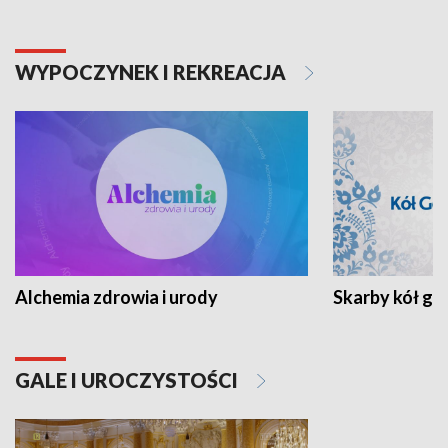
WYPOCZYNEK I REKREACJA
Alchemia zdrowia i urody
Skarby kół go
GALE I UROCZYSTOŚCI