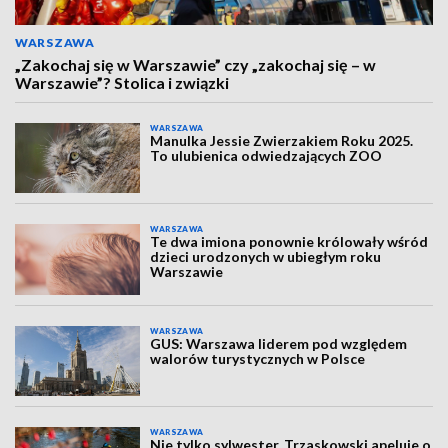
WARSZAWA
„Zakochaj się w Warszawie” czy „zakochaj się – w
Warszawie”? Stolica i związki
WARSZAWA
Manulka Jessie Zwierzakiem Roku 2025.
To ulubienica odwiedzających ZOO
WARSZAWA
Te dwa imiona ponownie królowały wśród
dzieci urodzonych w ubiegłym roku
Warszawie
WARSZAWA
GUS: Warszawa liderem pod względem
walorów turystycznych w Polsce
WARSZAWA
Nie tylko sylwester. Trzaskowski apeluje o