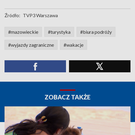
Źródło:
TVP3 Warszawa
#mazowieckie
#turystyka
#biura podróży
#wyjazdy zagraniczne
#wakacje
ZOBACZ TAKŻE