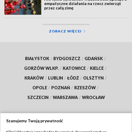
empatyczne działania na rzecz zwierząt
przez całą zimę
ZOBACZ WIĘCEJ
BIAŁYSTOK
/
BYDGOSZCZ
/
GDAŃSK
/
GORZÓW WLKP.
/
KATOWICE
/
KIELCE
/
KRAKÓW
/
LUBLIN
/
ŁÓDŹ
/
OLSZTYN
/
OPOLE
/
POZNAŃ
/
RZESZÓW
/
SZCZECIN
/
WARSZAWA
/
WROCŁAW
Szanujemy Twoją prywatność
Dołącz do nas:
Kliknij "Akceptuję i przechodzę do serwisu", aby wyrazić zgody na