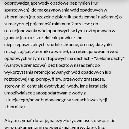
odprowadzające wody opadowe bez rynien i rur
spustowych); do magazynowania wód opadowych w
zbiornikach (np. szczelne zbiorniki podziemne i naziemne) o
sumarycznej pojemność minimum 2 m sześc.; do
retencjonowania wód opadowych w tym roztopowych w
gruncie (np. rozszczelnienie powierzchni
nieprzepuszczalnych, studnie chłonne, drenaż, skrzynki
rozsączające, zbiorniki otwarte); do retencjonowania wód
opadowych w tym roztopowych na dachach - "zielone dachy"
(warstwa drenażowa) bez kosztów nasadzeń; do
wykorzystania retencjonowanych wód opadowych lub
roztopowej (np. pompy, filtry, przewody, zraszacze,
sterowniki, centrale dystrybucji wody, inne instalacje
umożliwiające zagospodarowanie wody z
istniejącego/nowobudowanego w ramach inwestycji
zbiornika).
Aby otrzymać dotację, należy złożyć wniosek o wsparcie
wraz dokumentami potwierdzającymi wydatek (np.