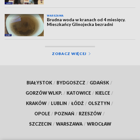
WARSZAWA
Brudna woda w kranach od 4 miesięcy.
Mieszkańcy Glinojecka bezradni
ZOBACZ WIĘCEJ
BIAŁYSTOK
/
BYDGOSZCZ
/
GDAŃSK
/
GORZÓW WLKP.
/
KATOWICE
/
KIELCE
/
KRAKÓW
/
LUBLIN
/
ŁÓDŹ
/
OLSZTYN
/
OPOLE
/
POZNAŃ
/
RZESZÓW
/
SZCZECIN
/
WARSZAWA
/
WROCŁAW