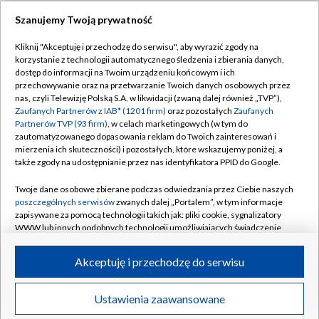
Szanujemy Twoją prywatność
Dołącz do nas:
Kliknij "Akceptuję i przechodzę do serwisu", aby wyrazić zgody na
korzystanie z technologii automatycznego śledzenia i zbierania danych,
TVP
dostęp do informacji na Twoim urządzeniu końcowym i ich
Abonament TVP
przechowywanie oraz na przetwarzanie Twoich danych osobowych przez
Regulamin TVP
nas, czyli Telewizję Polską S.A. w likwidacji (zwaną dalej również „TVP”),
Emisja w TVP
Polityka prywatności
Zaufanych Partnerów z IAB* (1201 firm)
oraz pozostałych
Zaufanych
Partnerów TVP (93 firm)
, w celach marketingowych (w tym do
Centrum informacji TVP
Moje zgody
zautomatyzowanego dopasowania reklam do Twoich zainteresowań i
mierzenia ich skuteczności) i pozostałych, które wskazujemy poniżej, a
Naziemna Telewizja Cyfrowa
Pomoc
także zgody na udostępnianie przez nas identyfikatora PPID do Google.
Sklep TVP
Biuro reklamy
Twoje dane osobowe zbierane podczas odwiedzania przez Ciebie naszych
Rada Programowa
Kontakt
poszczególnych serwisów
zwanych dalej „Portalem”, w tym informacje
zapisywane za pomocą technologii takich jak: pliki cookie, sygnalizatory
System NOS
WWW lub innych podobnych technologii umożliwiających świadczenie
dopasowanych i bezpiecznych usług, personalizację treści oraz reklam,
Informacje o nadawcy
Kanały
udostępnianie funkcji mediów społecznościowych oraz analizowanie
Akceptuję i przechodzę do serwisu
ruchu w Internecie.
Program dla prasy
©2026 Telewizja Polska S.A. w likwidacji
Biuro Reklamy
Twoje dane osobowe zbierane podczas odwiedzania przez Ciebie
Ustawienia zaawansowane
poszczególnych serwisów
na Portalu, takie jak adresy IP, identyfikatory
Ogłoszenie przetargowe
Twoich urządzeń końcowych i identyfikatory plików cookie, informacje o