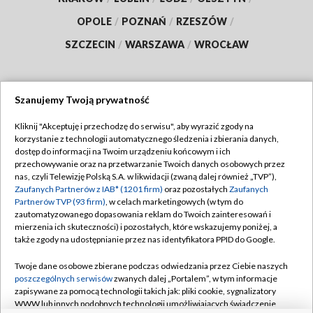
OPOLE
/
POZNAŃ
/
RZESZÓW
/
SZCZECIN
/
WARSZAWA
/
WROCŁAW
Szanujemy Twoją prywatność
Dołącz do nas:
Kliknij "Akceptuję i przechodzę do serwisu", aby wyrazić zgody na
korzystanie z technologii automatycznego śledzenia i zbierania danych,
TVP
dostęp do informacji na Twoim urządzeniu końcowym i ich
Abonament TVP
przechowywanie oraz na przetwarzanie Twoich danych osobowych przez
Regulamin TVP
nas, czyli Telewizję Polską S.A. w likwidacji (zwaną dalej również „TVP”),
Emisja w TVP
Polityka prywatności
Zaufanych Partnerów z IAB* (1201 firm)
oraz pozostałych
Zaufanych
Partnerów TVP (93 firm)
, w celach marketingowych (w tym do
Centrum informacji TVP
Moje zgody
zautomatyzowanego dopasowania reklam do Twoich zainteresowań i
mierzenia ich skuteczności) i pozostałych, które wskazujemy poniżej, a
Naziemna Telewizja Cyfrowa
Pomoc
także zgody na udostępnianie przez nas identyfikatora PPID do Google.
Sklep TVP
Biuro reklamy
Twoje dane osobowe zbierane podczas odwiedzania przez Ciebie naszych
Rada Programowa
Kontakt
poszczególnych serwisów
zwanych dalej „Portalem”, w tym informacje
zapisywane za pomocą technologii takich jak: pliki cookie, sygnalizatory
System NOS
WWW lub innych podobnych technologii umożliwiających świadczenie