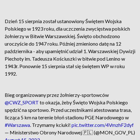
Dzień 15 sierpnia został ustanowiony Świętem Wojska
Polskiego w 1923 roku, dla uczczenia zwycięstwa polskich
żołnierzy w Bitwie Warszawskiej. Święto obchodzono
uroczyście do 1947 roku. Później zmieniono datę na 12
października - aby upamiętnić udział 1. Warszawskiej Dywizji
Piechoty im. Tadeusza Kościuszki w bitwie pod Lenino w
1943r. Ponownie 15 sierpnia stał się świętem WP w roku
1992.
Bieg organizowany przez żołnierzy-sportowców
@CWZ_SPORT
to okazja, żeby Święto Wojska Polskiego
spędzić na sportowo. Przed uczestnikami atestowana trasa,
licząca 5 km na terenie błoń stadionu PGE Narodowego w
#Warszawa
. Trzymamy kciuki!
pic.twitter.com/4VmzhF2dyf
— Ministerstwo Obrony Narodowej 🇵🇱 (@MON_GOV_PL)
August 15, 2023