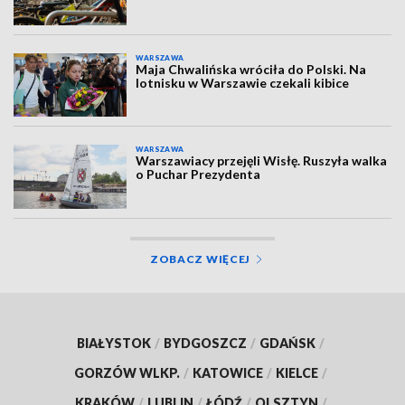
WARSZAWA
Maja Chwalińska wróciła do Polski. Na
lotnisku w Warszawie czekali kibice
WARSZAWA
Warszawiacy przejęli Wisłę. Ruszyła walka
o Puchar Prezydenta
ZOBACZ WIĘCEJ
BIAŁYSTOK
/
BYDGOSZCZ
/
GDAŃSK
/
GORZÓW WLKP.
/
KATOWICE
/
KIELCE
/
KRAKÓW
/
LUBLIN
/
ŁÓDŹ
/
OLSZTYN
/