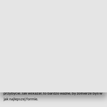
Szef MON podziękował uczestnikom biegu za liczne
przybycie. Jak wskazał, to bardzo ważne, by żołnierze byli w
jak najlepszej formie.