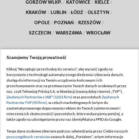
GORZÓW WLKP.
/
KATOWICE
/
KIELCE
/
KRAKÓW
/
LUBLIN
/
ŁÓDŹ
/
OLSZTYN
/
OPOLE
/
POZNAŃ
/
RZESZÓW
/
SZCZECIN
/
WARSZAWA
/
WROCŁAW
Szanujemy Twoją prywatność
Dołącz do nas:
Kliknij "Akceptuję i przechodzę do serwisu", aby wyrazić zgody na
korzystanie z technologii automatycznego śledzenia i zbierania danych,
TVP
dostęp do informacji na Twoim urządzeniu końcowym i ich
Abonament TVP
przechowywanie oraz na przetwarzanie Twoich danych osobowych przez
Regulamin TVP
nas, czyli Telewizję Polską S.A. w likwidacji (zwaną dalej również „TVP”),
Emisja w TVP
Polityka prywatności
Zaufanych Partnerów z IAB* (1201 firm)
oraz pozostałych
Zaufanych
Partnerów TVP (93 firm)
, w celach marketingowych (w tym do
Centrum informacji TVP
Moje zgody
zautomatyzowanego dopasowania reklam do Twoich zainteresowań i
mierzenia ich skuteczności) i pozostałych, które wskazujemy poniżej, a
Naziemna Telewizja Cyfrowa
Pomoc
także zgody na udostępnianie przez nas identyfikatora PPID do Google.
Sklep TVP
Biuro reklamy
Twoje dane osobowe zbierane podczas odwiedzania przez Ciebie naszych
Rada Programowa
Kontakt
poszczególnych serwisów
zwanych dalej „Portalem”, w tym informacje