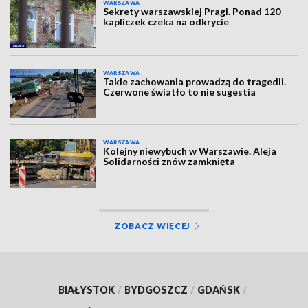
WARSZAWA
Sekrety warszawskiej Pragi. Ponad 120
kapliczek czeka na odkrycie
WARSZAWA
Takie zachowania prowadzą do tragedii.
Czerwone światło to nie sugestia
WARSZAWA
Kolejny niewybuch w Warszawie. Aleja
Solidarności znów zamknięta
ZOBACZ WIĘCEJ
BIAŁYSTOK
/
BYDGOSZCZ
/
GDAŃSK
/