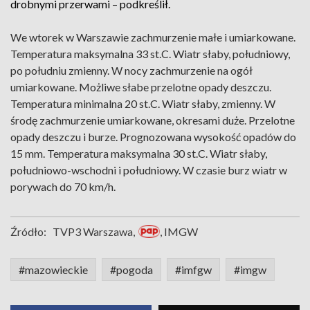
drobnymi przerwami – podkreślił.
We wtorek w Warszawie zachmurzenie małe i umiarkowane.
Temperatura maksymalna 33 st.C. Wiatr słaby, południowy,
po południu zmienny. W nocy zachmurzenie na ogół
umiarkowane. Możliwe słabe przelotne opady deszczu.
Temperatura minimalna 20 st.C. Wiatr słaby, zmienny. W
środę zachmurzenie umiarkowane, okresami duże. Przelotne
opady deszczu i burze. Prognozowana wysokość opadów do
15 mm. Temperatura maksymalna 30 st.C. Wiatr słaby,
południowo-wschodni i południowy. W czasie burz wiatr w
porywach do 70 km/h.
Źródło:
TVP3 Warszawa,
, IMGW
#mazowieckie
#pogoda
#imfgw
#imgw