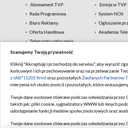
Abonament TVP
Emisja w TVP
Rada Programowa
System NOS
Biuro Reklamy
Ogłoszenie pr
Oferta Handlowa
Akademia Tele
Telegazeta ogłoszenia
Szanujemy Twoją prywatność
Regulamin TVP
Kliknij "Akceptuję i przechodzę do serwisu", aby wyrazić zg
końcowym i ich przechowywanie oraz na przetwarzanie Twoich
z IAB* (1201 firm)
oraz pozostałych
Zaufanych Partnerów T
mierzenia ich skuteczności) i pozostałych, które wskazujemy
Twoje dane osobowe zbierane podczas odwiedzania przez 
takich jak: pliki cookie, sygnalizatory WWW lub innych pod
udostępnianie funkcji mediów społecznościowych oraz anali
Twoje dane osobowe zbierane podczas odwiedzania przez 