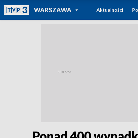
POWRÓT DO
WARSZAWA
Aktualności
Po
TVP REGIONY
Ponad 400 wypadkó