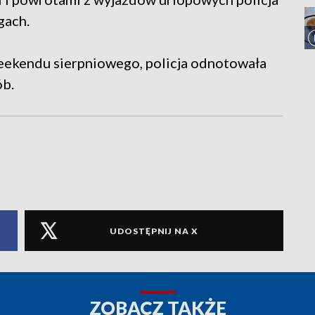
gach.
eekendu sierpniowego, policja odnotowała
ób.
UDOSTĘPNIJ NA X
ZOBACZ TAKŻE