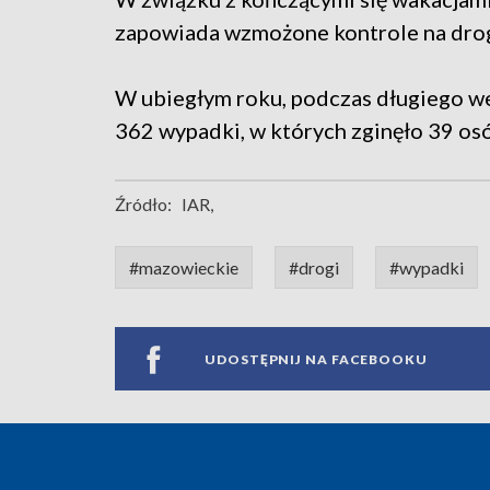
zapowiada wzmożone kontrole na dro
W ubiegłym roku, podczas długiego w
362 wypadki, w których zginęło 39 os
Źródło:
IAR,
#mazowieckie
#drogi
#wypadki
UDOSTĘPNIJ NA FACEBOOKU