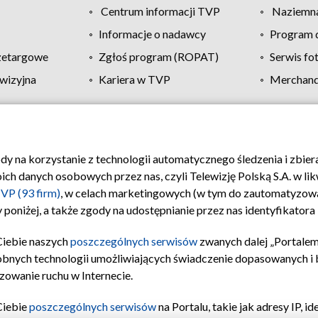
Centrum informacji TVP
Naziemna
Informacje o nadawcy
Program d
zetargowe
Zgłoś program (ROPAT)
Serwis fo
wizyjna
Kariera w TVP
Merchandi
Polityka prywatności
Moje zgody
Pomoc
Biuro re
ody na korzystanie z technologii automatycznego śledzenia i zbie
 danych osobowych przez nas, czyli Telewizję Polską S.A. w likw
VP (93 firm)
, w celach marketingowych (w tym do zautomatyzow
 poniżej, a także zgody na udostępnianie przez nas identyfikator
Ciebie naszych
poszczególnych serwisów
zwanych dalej „Portalem
obnych technologii umożliwiających świadczenie dopasowanych i be
zowanie ruchu w Internecie.
Ciebie
poszczególnych serwisów
na Portalu, takie jak adresy IP, 