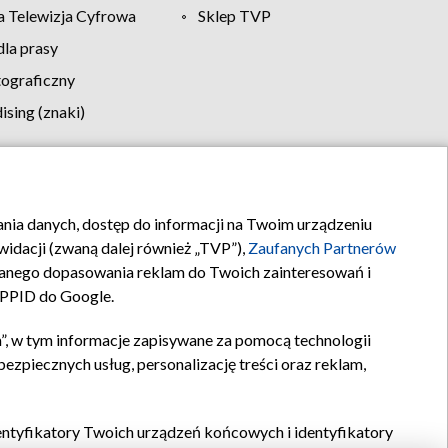
 Telewizja Cyfrowa
Sklep TVP
la prasy
tograficzny
sing (znaki)
klamy
Kontakt
rania danych, dostęp do informacji na Twoim urządzeniu
idacji (zwaną dalej również „TVP”),
Zaufanych Partnerów
anego dopasowania reklam do Twoich zainteresowań i
a PPID do Google.
”, w tym informacje zapisywane za pomocą technologii
zpiecznych usług, personalizację treści oraz reklam,
identyfikatory Twoich urządzeń końcowych i identyfikatory