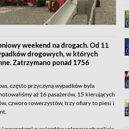
rpniowy weekend na drogach. Od 11
wypadków drogowych, w których
ranne. Zatrzymano ponad 1756
pas, często przyczyną wypadków była
notowaliśmy aż 16 pasażerów, 15 kierujących
, czworo rowerzystów, trzy ofiary to piesi i
nt.
 i powrotami z wyjazdów urlopowych policja