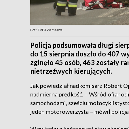
Fot.: TVP3 Warszawa
Policja podsumowała długi sie
do 15 sierpnia doszło do 407 
zginęło 45 osób, 463 zostały 
nietrzeźwych kierujących.
Jak powiedział nadkomisarz Robert O
nadmierna prędkość. – Wśród ofiar od
samochodami, sześciu motocyklistystów
jeden motorowerzysta – mówił policja
W związku z kończącymi się wakacjami