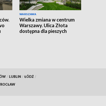
WARSZAWA
wców.
Wielka zmiana w centrum
wo
Warszawy. Ulica Złota
u
dostępna dla pieszych
KÓW
/
LUBLIN
/
ŁÓDŹ
/
ROCŁAW