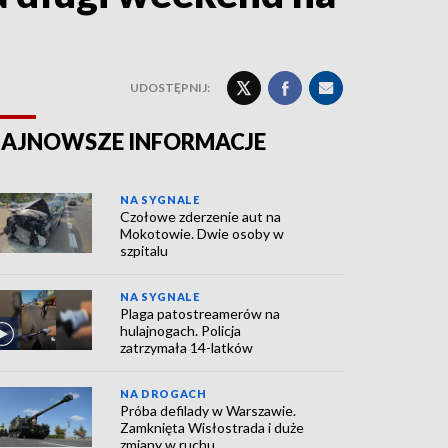
UDOSTĘPNIJ:
AJNOWSZE INFORMACJE
NA SYGNALE
Czołowe zderzenie aut na
Mokotowie. Dwie osoby w
szpitalu
NA SYGNALE
Plaga patostreamerów na
hulajnogach. Policja
zatrzymała 14-latków
NA DROGACH
Próba defilady w Warszawie.
Zamknięta Wisłostrada i duże
zmiany w ruchu