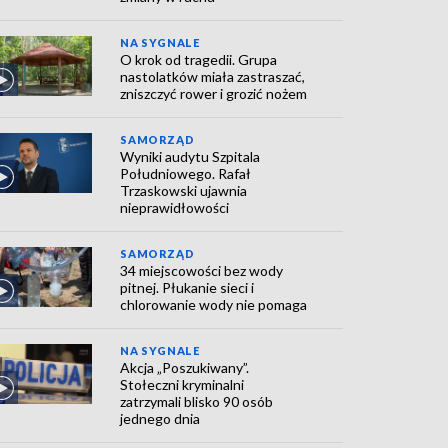
NA SYGNALE
O krok od tragedii. Grupa
nastolatków miała zastraszać,
zniszczyć rower i grozić nożem
SAMORZĄD
Wyniki audytu Szpitala
Południowego. Rafał
Trzaskowski ujawnia
nieprawidłowości
SAMORZĄD
34 miejscowości bez wody
pitnej. Płukanie sieci i
chlorowanie wody nie pomaga
NA SYGNALE
Akcja „Poszukiwany”.
Stołeczni kryminalni
zatrzymali blisko 90 osób
jednego dnia