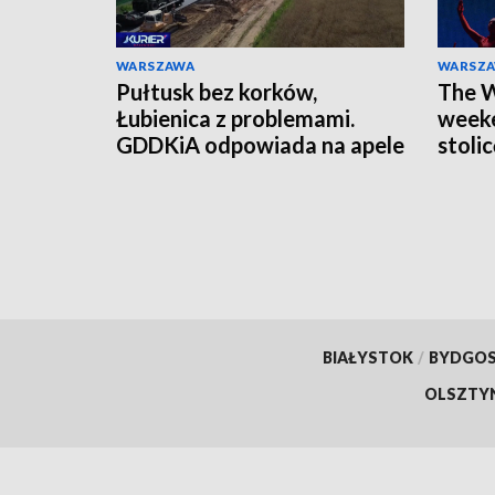
WARSZAWA
WARSZ
Pułtusk bez korków,
The W
Łubienica z problemami.
weeke
GDDKiA odpowiada na apele
stoli
mieszkańców
czeka
BIAŁYSTOK
/
BYDGO
OLSZTY