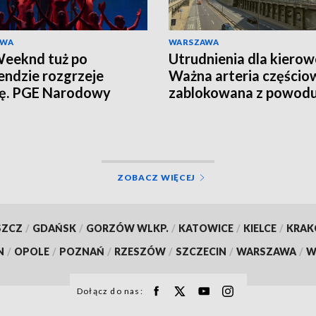
AWA
WARSZAWA
eeknd tuż po
Utrudnienia dla kiero
ndzie rozgrzeje
Ważna arteria częścio
cę. PGE Narodowy
zablokowana z powod
ją tłumy
remontu
ZOBACZ WIĘCEJ
SZCZ
/
GDAŃSK
/
GORZÓW WLKP.
/
KATOWICE
/
KIELCE
/
KRA
N
/
OPOLE
/
POZNAŃ
/
RZESZÓW
/
SZCZECIN
/
WARSZAWA
/
W
Dołącz do nas: