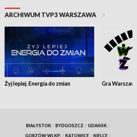
ARCHIWUM TVP3 WARSZAWA
Żyj lepiej. Energia do zmian
Gra Warszaw
BIAŁYSTOK
/
BYDGOSZCZ
/
GDAŃSK
/
GORZÓW WLKP.
/
KATOWICE
/
KIELCE
/