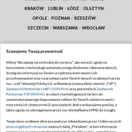
KRAKÓW
/
LUBLIN
/
ŁÓDŹ
/
OLSZTYN
/
OPOLE
/
POZNAŃ
/
RZESZÓW
/
SZCZECIN
/
WARSZAWA
/
WROCŁAW
Szanujemy Twoją prywatność
Dołącz do nas:
Kliknij "Akceptuję i przechodzę do serwisu", aby wyrazić zgody na
korzystanie z technologii automatycznego śledzenia i zbierania danych,
TVP
dostęp do informacji na Twoim urządzeniu końcowym i ich
Abonament TVP
przechowywanie oraz na przetwarzanie Twoich danych osobowych przez
Regulamin TVP
nas, czyli Telewizję Polską S.A. w likwidacji (zwaną dalej również „TVP”),
Emisja w TVP
Zaufanych Partnerów z IAB* (1201 firm)
oraz pozostałych
Zaufanych
Polityka prywatności
Partnerów TVP (93 firm)
, w celach marketingowych (w tym do
Centrum informacji TVP
Moje zgody
zautomatyzowanego dopasowania reklam do Twoich zainteresowań i
mierzenia ich skuteczności) i pozostałych, które wskazujemy poniżej, a
Naziemna Telewizja Cyfrowa
Pomoc
także zgody na udostępnianie przez nas identyfikatora PPID do Google.
Sklep TVP
Biuro reklamy
Twoje dane osobowe zbierane podczas odwiedzania przez Ciebie naszych
Rada Programowa
poszczególnych serwisów
zwanych dalej „Portalem”, w tym informacje
Kontakt
zapisywane za pomocą technologii takich jak: pliki cookie, sygnalizatory