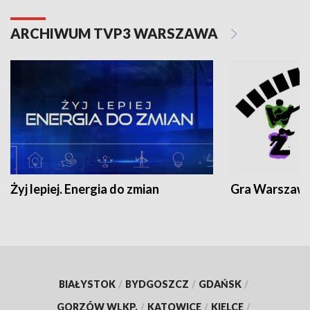
ARCHIWUM TVP3 WARSZAWA
Żyj lepiej. Energia do zmian
Gra Warszaw
BIAŁYSTOK
/
BYDGOSZCZ
/
GDAŃSK
/
GORZÓW WLKP.
/
KATOWICE
/
KIELCE
/