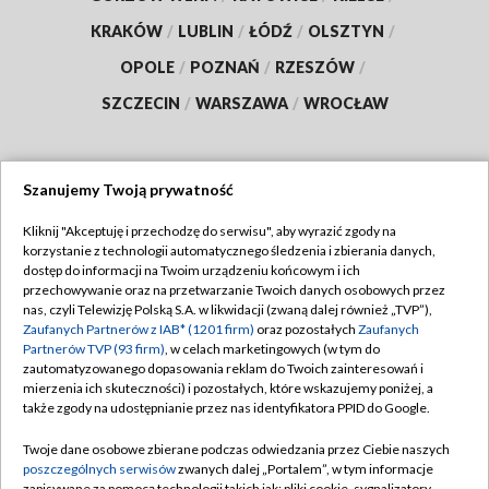
KRAKÓW
/
LUBLIN
/
ŁÓDŹ
/
OLSZTYN
/
OPOLE
/
POZNAŃ
/
RZESZÓW
/
SZCZECIN
/
WARSZAWA
/
WROCŁAW
Szanujemy Twoją prywatność
Dołącz do nas:
Kliknij "Akceptuję i przechodzę do serwisu", aby wyrazić zgody na
korzystanie z technologii automatycznego śledzenia i zbierania danych,
TVP
dostęp do informacji na Twoim urządzeniu końcowym i ich
Abonament TVP
przechowywanie oraz na przetwarzanie Twoich danych osobowych przez
Regulamin TVP
nas, czyli Telewizję Polską S.A. w likwidacji (zwaną dalej również „TVP”),
Emisja w TVP
Zaufanych Partnerów z IAB* (1201 firm)
oraz pozostałych
Zaufanych
Polityka prywatności
Partnerów TVP (93 firm)
, w celach marketingowych (w tym do
Centrum informacji TVP
Moje zgody
zautomatyzowanego dopasowania reklam do Twoich zainteresowań i
mierzenia ich skuteczności) i pozostałych, które wskazujemy poniżej, a
Naziemna Telewizja Cyfrowa
Pomoc
także zgody na udostępnianie przez nas identyfikatora PPID do Google.
Sklep TVP
Biuro reklamy
Twoje dane osobowe zbierane podczas odwiedzania przez Ciebie naszych
Rada Programowa
poszczególnych serwisów
zwanych dalej „Portalem”, w tym informacje
Kontakt
zapisywane za pomocą technologii takich jak: pliki cookie, sygnalizatory