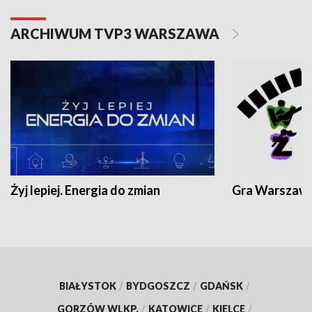
ARCHIWUM TVP3 WARSZAWA
Żyj lepiej. Energia do zmian
Gra Warszaw
BIAŁYSTOK
/
BYDGOSZCZ
/
GDAŃSK
/
GORZÓW WLKP.
/
KATOWICE
/
KIELCE
/