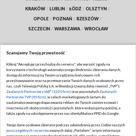
KRAKÓW
/
LUBLIN
/
ŁÓDŹ
/
OLSZTYN
/
OPOLE
/
POZNAŃ
/
RZESZÓW
/
SZCZECIN
/
WARSZAWA
/
WROCŁAW
Szanujemy Twoją prywatność
Dołącz do nas:
Kliknij "Akceptuję i przechodzę do serwisu", aby wyrazić zgody na
korzystanie z technologii automatycznego śledzenia i zbierania danych,
TVP
dostęp do informacji na Twoim urządzeniu końcowym i ich
Abonament TVP
przechowywanie oraz na przetwarzanie Twoich danych osobowych przez
Regulamin TVP
nas, czyli Telewizję Polską S.A. w likwidacji (zwaną dalej również „TVP”),
Emisja w TVP
Zaufanych Partnerów z IAB* (1201 firm)
oraz pozostałych
Zaufanych
Polityka prywatności
Partnerów TVP (93 firm)
, w celach marketingowych (w tym do
Centrum informacji TVP
Moje zgody
zautomatyzowanego dopasowania reklam do Twoich zainteresowań i
mierzenia ich skuteczności) i pozostałych, które wskazujemy poniżej, a
Naziemna Telewizja Cyfrowa
Pomoc
także zgody na udostępnianie przez nas identyfikatora PPID do Google.
Sklep TVP
Biuro reklamy
Twoje dane osobowe zbierane podczas odwiedzania przez Ciebie naszych
Rada Programowa
poszczególnych serwisów
zwanych dalej „Portalem”, w tym informacje
Kontakt
zapisywane za pomocą technologii takich jak: pliki cookie, sygnalizatory