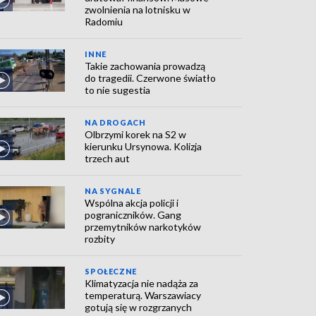
zwolnienia na lotnisku w
Radomiu
INNE
Takie zachowania prowadzą
do tragedii. Czerwone światło
to nie sugestia
NA DROGACH
Olbrzymi korek na S2 w
kierunku Ursynowa. Kolizja
trzech aut
NA SYGNALE
Wspólna akcja policji i
pograniczników. Gang
przemytników narkotyków
rozbity
SPOŁECZNE
Klimatyzacja nie nadąża za
temperaturą. Warszawiacy
gotują się w rozgrzanych