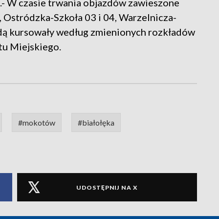
a.- W czasie trwania objazdów zawieszone
, Ostródzka-Szkoła 03 i 04, Warzelnicza-
ędą kursowały według zmienionych rozkładów
tu Miejskiego.
#mokotów
#białołęka
UDOSTĘPNIJ NA X