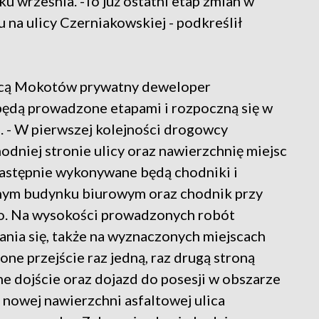
 września. -To już ostatni etap zmian w
na ulicy Czerniakowskiej - podkreślił
nicą Mokotów prywatny deweloper
będą prowadzone etapami i rozpoczną się w
7. - W pierwszej kolejności drogowcy
odniej stronie ulicy oraz nawierzchnię miejsc
Następnie wykonywane będą chodniki i
ym budynku biurowym oraz chodnik przy
. Na wysokości prowadzonych robót
nia się, także na wyznaczonych miejscach
ne przejście raz jedną, raz drugą stroną
e dojście oraz dojazd do posesji w obszarze
 nowej nawierzchni asfaltowej ulica