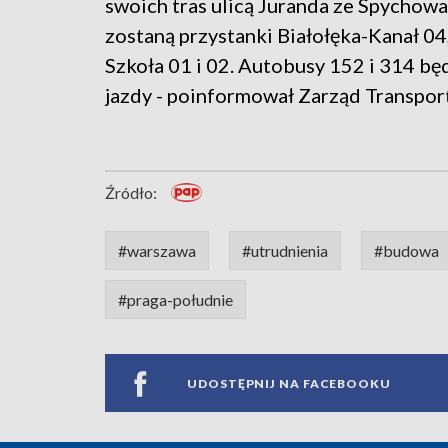
swoich tras ulicą Juranda ze Spychow
zostaną przystanki Białołęka-Kanał 04
Szkoła 01 i 02. Autobusy 152 i 314 b
jazdy - poinformował Zarząd Transpor
Źródło:
#warszawa
#utrudnienia
#budowa
#praga-południe
UDOSTĘPNIJ NA FACEBOOKU