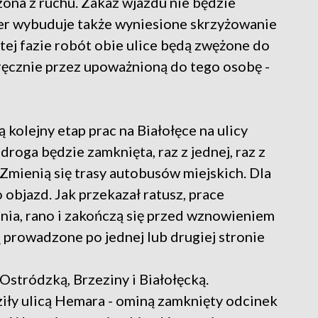
ona z ruchu. Zakaz wjazdu nie będzie
er wybuduje także wyniesione skrzyżowanie
ej fazie robót obie ulice będą zwężone do
ręcznie przez upoważnioną do tego osobę -
olejny etap prac na Białołęce na ulicy
droga będzie zamknięta, raz z jednej, raz z
 Zmienią się trasy autobusów miejskich. Dla
bjazd. Jak przekazał ratusz, prace
pnia, rano i zakończą się przed wznowieniem
 prowadzone po jednej lub drugiej stronie
stródzką, Brzeziny i Białołęcką.
dziły ulicą Hemara - ominą zamknięty odcinek