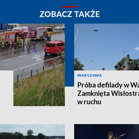
ZOBACZ TAKŻE
WARSZAWA
Próba defilady w W
Zamknięta Wisłostra
w ruchu