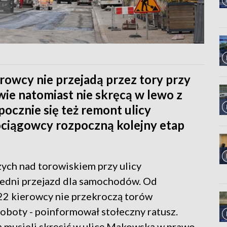
erowcy nie przejadą przez tory przy
ie natomiast nie skręcą w lewo z
ocznie się też remont ulicy
ciągowcy rozpoczną kolejny etap
zych nad torowiskiem przy ulicy
iedni przejazd dla samochodów. Od
 22 kierowcy nie przekroczą torów
oboty - poinformował stołeczny ratusz.
 musieli skręcić w ulicę Makowską w prawo