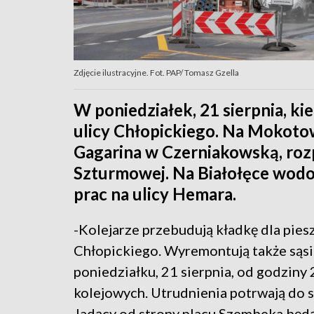
Zdjęcie ilustracyjne. Fot. PAP/ Tomasz Gzella
W poniedziałek, 21 sierpnia, ki
ulicy Chłopickiego. Na Mokotow
Gagarina w Czerniakowską, rozp
Szturmowej. Na Białołęce wodo
prac na ulicy Hemara.
-Kolejarze przebudują kładkę dla pies
Chłopickiego. Wyremontują także sąs
poniedziałku, 21 sierpnia, od godziny
kolejowych. Utrudnienia potrwają do s
Jadący od strony placu Szembeka będą