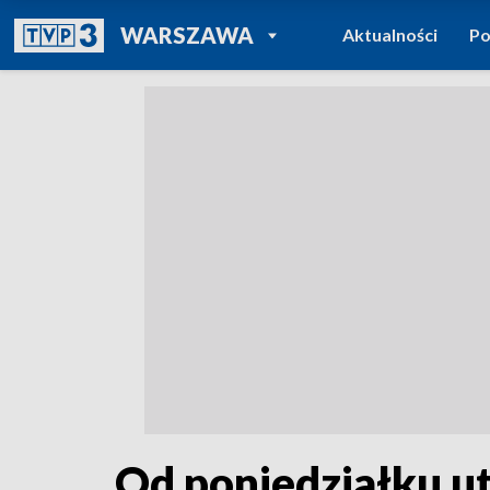
POWRÓT DO
WARSZAWA
Aktualności
Po
TVP REGIONY
Od poniedziałku u