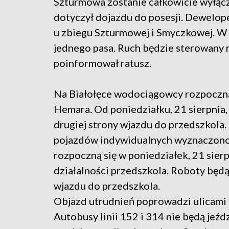
Szturmowa zostanie całkowicie wyłącz
dotyczył dojazdu do posesji. Dewelop
u zbiegu Szturmowej i Smyczkowej. W t
jednego pasa. Ruch będzie sterowany 
poinformował ratusz.
Na Białołęce wodociągowcy rozpoczną k
Hemara. Od poniedziałku, 21 sierpnia, 
drugiej strony wjazdu do przedszkola.
pojazdów indywidualnych wyznaczono o
rozpoczną się w poniedziałek, 21 sier
działalności przedszkola. Roboty będą
wjazdu do przedszkola.
Objazd utrudnień poprowadzi ulicami O
Autobusy linii 152 i 314 nie będą jeź