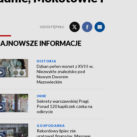
UDOSTĘPNIJ:
AJNOWSZE INFORMACJE
HISTORIA
Dzban pełen monet z XVIII w.
Niezwykłe znalezisko pod
Nowym Dworem
Mazowieckim
INNE
Sekrety warszawskiej Pragi.
Ponad 120 kapliczek czeka na
odkrycie
GOSPODARKA
Rekordowy lipiec nie
uratował finansów. Masowe