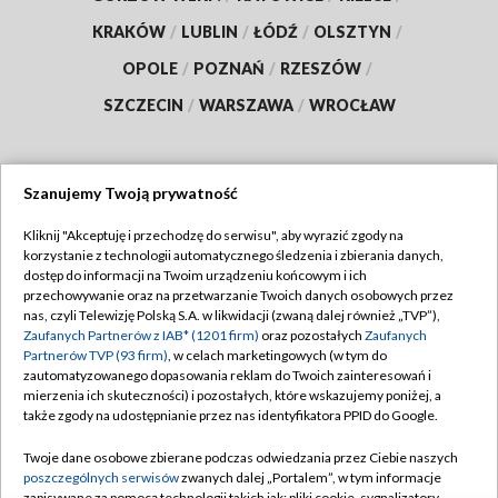
KRAKÓW
/
LUBLIN
/
ŁÓDŹ
/
OLSZTYN
/
OPOLE
/
POZNAŃ
/
RZESZÓW
/
SZCZECIN
/
WARSZAWA
/
WROCŁAW
Szanujemy Twoją prywatność
Dołącz do nas:
Kliknij "Akceptuję i przechodzę do serwisu", aby wyrazić zgody na
korzystanie z technologii automatycznego śledzenia i zbierania danych,
TVP
dostęp do informacji na Twoim urządzeniu końcowym i ich
Abonament TVP
przechowywanie oraz na przetwarzanie Twoich danych osobowych przez
Regulamin TVP
nas, czyli Telewizję Polską S.A. w likwidacji (zwaną dalej również „TVP”),
Emisja w TVP
Zaufanych Partnerów z IAB* (1201 firm)
oraz pozostałych
Zaufanych
Polityka prywatności
Partnerów TVP (93 firm)
, w celach marketingowych (w tym do
Centrum informacji TVP
Moje zgody
zautomatyzowanego dopasowania reklam do Twoich zainteresowań i
mierzenia ich skuteczności) i pozostałych, które wskazujemy poniżej, a
Naziemna Telewizja Cyfrowa
Pomoc
także zgody na udostępnianie przez nas identyfikatora PPID do Google.
Sklep TVP
Biuro reklamy
Twoje dane osobowe zbierane podczas odwiedzania przez Ciebie naszych
Rada Programowa
poszczególnych serwisów
zwanych dalej „Portalem”, w tym informacje
Kontakt
zapisywane za pomocą technologii takich jak: pliki cookie, sygnalizatory