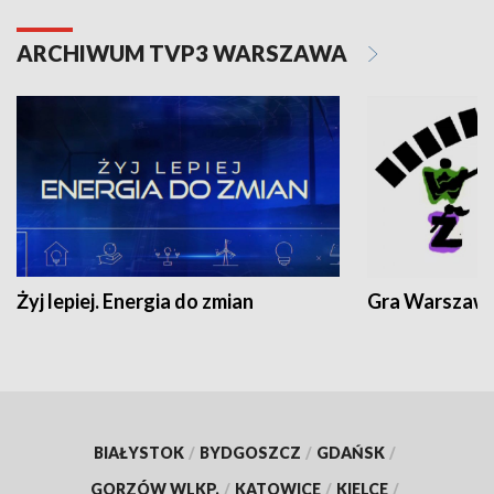
ARCHIWUM TVP3 WARSZAWA
Żyj lepiej. Energia do zmian
Gra Warszaw
BIAŁYSTOK
/
BYDGOSZCZ
/
GDAŃSK
/
GORZÓW WLKP.
/
KATOWICE
/
KIELCE
/