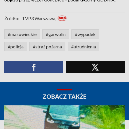
Źródło:
TVP3 Warszawa,
#mazowieckie
#garwolin
#wypadek
#policja
#straż pożarna
#utrudnienia
ZOBACZ TAKŻE