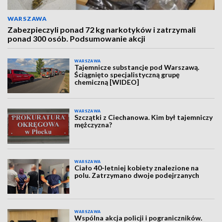
WARSZAWA
Zabezpieczyli ponad 72 kg narkotyków i zatrzymali
ponad 300 osób. Podsumowanie akcji
WARSZAWA
Tajemnicze substancje pod Warszawą.
Ściągnięto specjalistyczną grupę
chemiczną [WIDEO]
WARSZAWA
Szczątki z Ciechanowa. Kim był tajemniczy
mężczyzna?
WARSZAWA
Ciało 40-letniej kobiety znalezione na
polu. Zatrzymano dwoje podejrzanych
WARSZAWA
Wspólna akcja policji i pograniczników.