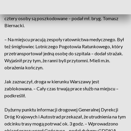
Potaszniki (Mazowieckie) bus przewożący 10 osób uderzył
w tył ciężarówki, a następnie dachował. W wyniku zderzenia
cztery osoby są poszkodowane – podał mł. bryg. Tomasz
Biernacki.
– Na miejscu pracują zespoły ratownictwa medycznego. Był
też śmigłowiec Lotniczego Pogotowia Ratunkowego, który
przetransportował jedną osobę do szpitala – dodał strażak.
Wyjaśnił przy tym, że ranni byli przytomni. Mieli m.in.
obrażenia kończyn.
Jak zaznaczył, droga w kierunku Warszawy jest
zablokowana. – Cały czas trwają prace służb na miejscu –
podkreślił.
Dyżurny punktu informacji drogowej Generalnej Dyrekcji
Dróg Krajowych i Autostrad przekazał, że utrudnienia na tym
odcinku trasy mogą potrwać ok. 3 godz. – Wprowadzono
objazd przez węzeł Gończyce – podał dyżurny GDDKiA.