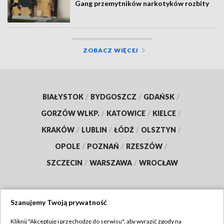
Gang przemytników narkotyków rozbity
ZOBACZ WIĘCEJ
BIAŁYSTOK
/
BYDGOSZCZ
/
GDAŃSK
/
GORZÓW WLKP.
/
KATOWICE
/
KIELCE
/
KRAKÓW
/
LUBLIN
/
ŁÓDŹ
/
OLSZTYN
/
OPOLE
/
POZNAŃ
/
RZESZÓW
/
SZCZECIN
/
WARSZAWA
/
WROCŁAW
Szanujemy Twoją prywatność
Dołącz do nas:
Kliknij "Akceptuję i przechodzę do serwisu", aby wyrazić zgody na