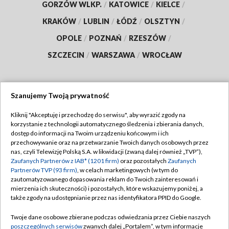
GORZÓW WLKP.
/
KATOWICE
/
KIELCE
/
KRAKÓW
/
LUBLIN
/
ŁÓDŹ
/
OLSZTYN
/
OPOLE
/
POZNAŃ
/
RZESZÓW
/
SZCZECIN
/
WARSZAWA
/
WROCŁAW
Szanujemy Twoją prywatność
Dołącz do nas:
Kliknij "Akceptuję i przechodzę do serwisu", aby wyrazić zgody na
korzystanie z technologii automatycznego śledzenia i zbierania danych,
TVP
dostęp do informacji na Twoim urządzeniu końcowym i ich
Abonament TVP
przechowywanie oraz na przetwarzanie Twoich danych osobowych przez
Regulamin TVP
nas, czyli Telewizję Polską S.A. w likwidacji (zwaną dalej również „TVP”),
Emisja w TVP
Polityka prywatności
Zaufanych Partnerów z IAB* (1201 firm)
oraz pozostałych
Zaufanych
Partnerów TVP (93 firm)
, w celach marketingowych (w tym do
Centrum informacji TVP
Moje zgody
zautomatyzowanego dopasowania reklam do Twoich zainteresowań i
mierzenia ich skuteczności) i pozostałych, które wskazujemy poniżej, a
Naziemna Telewizja Cyfrowa
Pomoc
także zgody na udostępnianie przez nas identyfikatora PPID do Google.
Sklep TVP
Biuro reklamy
Twoje dane osobowe zbierane podczas odwiedzania przez Ciebie naszych
Rada Programowa
Kontakt
poszczególnych serwisów
zwanych dalej „Portalem”, w tym informacje