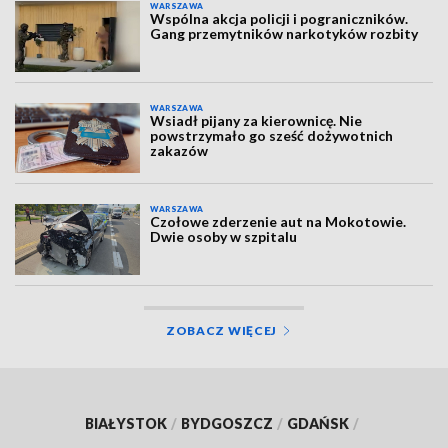
WARSZAWA
Wspólna akcja policji i pograniczników.
Gang przemytników narkotyków rozbity
WARSZAWA
Wsiadł pijany za kierownicę. Nie
powstrzymało go sześć dożywotnich
zakazów
WARSZAWA
Czołowe zderzenie aut na Mokotowie.
Dwie osoby w szpitalu
ZOBACZ WIĘCEJ
BIAŁYSTOK
/
BYDGOSZCZ
/
GDAŃSK
/