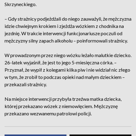
Skrzyneckiego.
– Gdy strażnicy podjeżdżali do niego zauważyli, że mężczyzna
idzie chwiejnym krokiem i zjeżdża wózkiem z chodnika na
jezdnię. W trakcie interwencji funkcjonariusze poczuli od
mężczyzny silny zapach alkoholu – poinformowali strażnicy.
W prowadzonym przez niego wózku leżało malutkie dziecko.
26-latek wyjaśnił, że jest to jego 5-miesięczna córka. –
Przyznał, że wypił z kolegami kilka piw i nie widział nic złego
w tym, że zrobił to podczas opieki nad małym dzieckiem –
przekazali strażnicy.
Na miejsce interwencji przybyła trzeźwa matka dziecka,
której przekazano wózek z niemowlęciem. Mężczyznę
przekazano wezwanemu patrolowi policji.