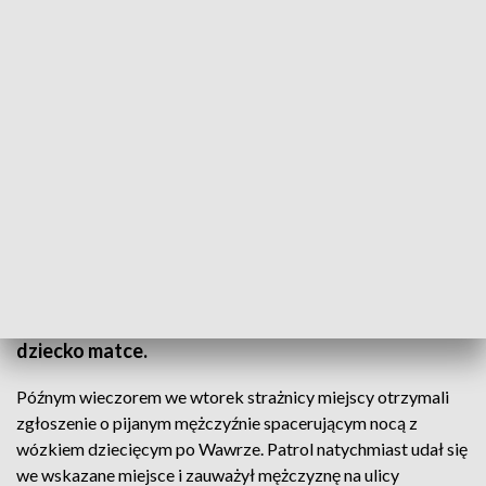
Fot.: TVP3 Warszawa
Pijany ojciec wybrał się nocą na spacer z 5-
miesięczną córką po Wawrze. Mężczyznę ujęli
strażnicy miejscy. Został przekazany policji, a
dziecko matce.
Późnym wieczorem we wtorek strażnicy miejscy otrzymali
zgłoszenie o pijanym mężczyźnie spacerującym nocą z
wózkiem dziecięcym po Wawrze. Patrol natychmiast udał się
we wskazane miejsce i zauważył mężczyznę na ulicy