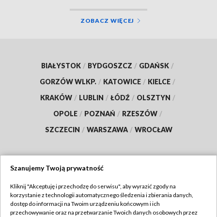
ZOBACZ WIĘCEJ
BIAŁYSTOK
/
BYDGOSZCZ
/
GDAŃSK
/
GORZÓW WLKP.
/
KATOWICE
/
KIELCE
/
KRAKÓW
/
LUBLIN
/
ŁÓDŹ
/
OLSZTYN
/
OPOLE
/
POZNAŃ
/
RZESZÓW
/
SZCZECIN
/
WARSZAWA
/
WROCŁAW
Szanujemy Twoją prywatność
Dołącz do nas:
Kliknij "Akceptuję i przechodzę do serwisu", aby wyrazić zgody na
korzystanie z technologii automatycznego śledzenia i zbierania danych,
TVP
dostęp do informacji na Twoim urządzeniu końcowym i ich
Abonament TVP
przechowywanie oraz na przetwarzanie Twoich danych osobowych przez
Regulamin TVP