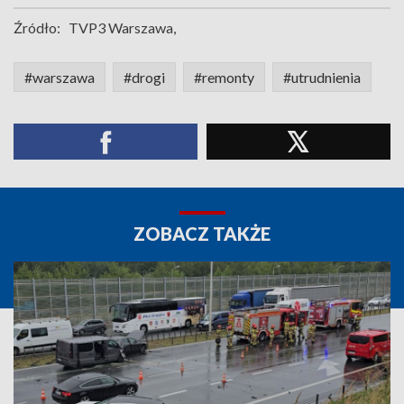
Źródło:
TVP3 Warszawa,
#warszawa
#drogi
#remonty
#utrudnienia
ZOBACZ TAKŻE