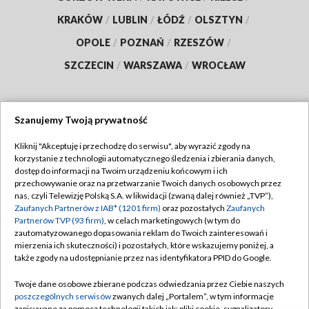
KRAKÓW
/
LUBLIN
/
ŁÓDŹ
/
OLSZTYN
/
OPOLE
/
POZNAŃ
/
RZESZÓW
/
SZCZECIN
/
WARSZAWA
/
WROCŁAW
Szanujemy Twoją prywatność
Dołącz do nas:
Kliknij "Akceptuję i przechodzę do serwisu", aby wyrazić zgody na
korzystanie z technologii automatycznego śledzenia i zbierania danych,
TVP
dostęp do informacji na Twoim urządzeniu końcowym i ich
Abonament TVP
przechowywanie oraz na przetwarzanie Twoich danych osobowych przez
Regulamin TVP
nas, czyli Telewizję Polską S.A. w likwidacji (zwaną dalej również „TVP”),
Emisja w TVP
Zaufanych Partnerów z IAB* (1201 firm)
oraz pozostałych
Zaufanych
Polityka prywatności
Partnerów TVP (93 firm)
, w celach marketingowych (w tym do
Centrum informacji TVP
Moje zgody
zautomatyzowanego dopasowania reklam do Twoich zainteresowań i
mierzenia ich skuteczności) i pozostałych, które wskazujemy poniżej, a
Naziemna Telewizja Cyfrowa
Pomoc
także zgody na udostępnianie przez nas identyfikatora PPID do Google.
Sklep TVP
Biuro reklamy
Twoje dane osobowe zbierane podczas odwiedzania przez Ciebie naszych
Rada Programowa
poszczególnych serwisów
zwanych dalej „Portalem”, w tym informacje
Kontakt
zapisywane za pomocą technologii takich jak: pliki cookie, sygnalizatory