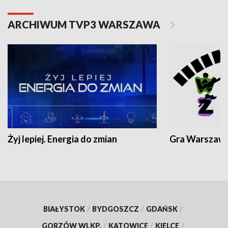
ARCHIWUM TVP3 WARSZAWA
Żyj lepiej. Energia do zmian
Gra Warszaw
BIAŁYSTOK
/
BYDGOSZCZ
/
GDAŃSK
/
GORZÓW WLKP.
/
KATOWICE
/
KIELCE
/