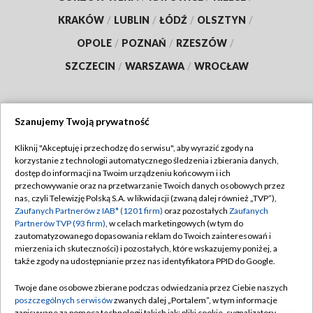
KRAKÓW
/
LUBLIN
/
ŁÓDŹ
/
OLSZTYN
/
OPOLE
/
POZNAŃ
/
RZESZÓW
/
SZCZECIN
/
WARSZAWA
/
WROCŁAW
Szanujemy Twoją prywatność
Dołącz do nas:
Kliknij "Akceptuję i przechodzę do serwisu", aby wyrazić zgody na
korzystanie z technologii automatycznego śledzenia i zbierania danych,
TVP
dostęp do informacji na Twoim urządzeniu końcowym i ich
Abonament TVP
przechowywanie oraz na przetwarzanie Twoich danych osobowych przez
Regulamin TVP
nas, czyli Telewizję Polską S.A. w likwidacji (zwaną dalej również „TVP”),
Emisja w TVP
Zaufanych Partnerów z IAB* (1201 firm)
oraz pozostałych
Zaufanych
Polityka prywatności
Partnerów TVP (93 firm)
, w celach marketingowych (w tym do
Centrum informacji TVP
Moje zgody
zautomatyzowanego dopasowania reklam do Twoich zainteresowań i
mierzenia ich skuteczności) i pozostałych, które wskazujemy poniżej, a
Naziemna Telewizja Cyfrowa
Pomoc
także zgody na udostępnianie przez nas identyfikatora PPID do Google.
Sklep TVP
Biuro reklamy
Twoje dane osobowe zbierane podczas odwiedzania przez Ciebie naszych
Rada Programowa
poszczególnych serwisów
zwanych dalej „Portalem”, w tym informacje
Kontakt
zapisywane za pomocą technologii takich jak: pliki cookie, sygnalizatory