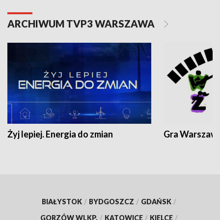
ARCHIWUM TVP3 WARSZAWA
Żyj lepiej. Energia do zmian
Gra Warszaw
BIAŁYSTOK
/
BYDGOSZCZ
/
GDAŃSK
/
GORZÓW WLKP.
/
KATOWICE
/
KIELCE
/