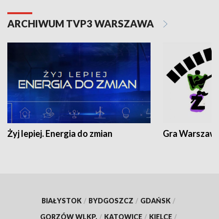
ARCHIWUM TVP3 WARSZAWA
Żyj lepiej. Energia do zmian
Gra Warszaw
BIAŁYSTOK
/
BYDGOSZCZ
/
GDAŃSK
/
GORZÓW WLKP.
/
KATOWICE
/
KIELCE
/