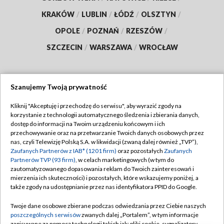
KRAKÓW
/
LUBLIN
/
ŁÓDŹ
/
OLSZTYN
/
OPOLE
/
POZNAŃ
/
RZESZÓW
/
SZCZECIN
/
WARSZAWA
/
WROCŁAW
Szanujemy Twoją prywatność
Dołącz do nas:
Kliknij "Akceptuję i przechodzę do serwisu", aby wyrazić zgody na
korzystanie z technologii automatycznego śledzenia i zbierania danych,
TVP
dostęp do informacji na Twoim urządzeniu końcowym i ich
Abonament TVP
przechowywanie oraz na przetwarzanie Twoich danych osobowych przez
Regulamin TVP
nas, czyli Telewizję Polską S.A. w likwidacji (zwaną dalej również „TVP”),
Emisja w TVP
Zaufanych Partnerów z IAB* (1201 firm)
oraz pozostałych
Zaufanych
Polityka prywatności
Partnerów TVP (93 firm)
, w celach marketingowych (w tym do
Centrum informacji TVP
Moje zgody
zautomatyzowanego dopasowania reklam do Twoich zainteresowań i
mierzenia ich skuteczności) i pozostałych, które wskazujemy poniżej, a
Naziemna Telewizja Cyfrowa
Pomoc
także zgody na udostępnianie przez nas identyfikatora PPID do Google.
Sklep TVP
Biuro reklamy
Twoje dane osobowe zbierane podczas odwiedzania przez Ciebie naszych
Rada Programowa
poszczególnych serwisów
zwanych dalej „Portalem”, w tym informacje
Kontakt
zapisywane za pomocą technologii takich jak: pliki cookie, sygnalizatory