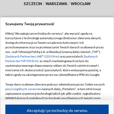
SZCZECIN
/
WARSZAWA
/
WROCŁAW
Szanujemy Twoją prywatność
Dołącz do nas:
Kliknij "Akceptuję i przechodzę do serwisu", aby wyrazić zgody na
korzystanie z technologii automatycznego śledzenia i zbierania danych,
TVP
dostęp do informacji na Twoim urządzeniu końcowym i ich
Abonament TVP
przechowywanie oraz na przetwarzanie Twoich danych osobowych przez
Regulamin TVP
nas, czyli Telewizję Polską S.A. w likwidacji (zwaną dalej również „TVP”),
Emisja w TVP
Polityka prywatności
Zaufanych Partnerów z IAB* (1201 firm)
oraz pozostałych
Zaufanych
Partnerów TVP (93 firm)
, w celach marketingowych (w tym do
Centrum informacji TVP
Moje zgody
zautomatyzowanego dopasowania reklam do Twoich zainteresowań i
mierzenia ich skuteczności) i pozostałych, które wskazujemy poniżej, a
Naziemna Telewizja Cyfrowa
Pomoc
także zgody na udostępnianie przez nas identyfikatora PPID do Google.
Sklep TVP
Biuro reklamy
Twoje dane osobowe zbierane podczas odwiedzania przez Ciebie naszych
Rada Programowa
Kontakt
poszczególnych serwisów
zwanych dalej „Portalem”, w tym informacje
zapisywane za pomocą technologii takich jak: pliki cookie, sygnalizatory
System NOS
WWW lub innych podobnych technologii umożliwiających świadczenie
dopasowanych i bezpiecznych usług, personalizację treści oraz reklam,
Informacje o nadawcy
Kanały
udostępnianie funkcji mediów społecznościowych oraz analizowanie
Akceptuję i przechodzę do serwisu
ruchu w Internecie.
Program dla prasy