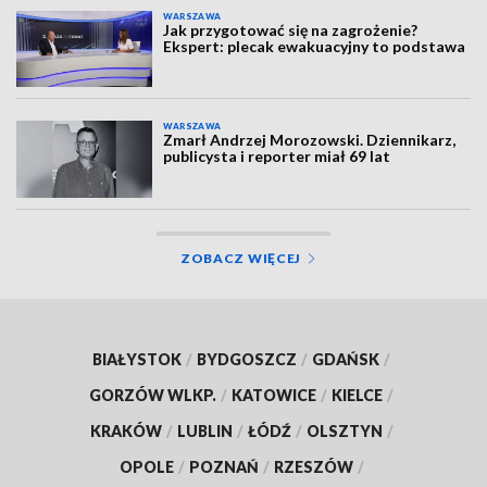
WARSZAWA
Jak przygotować się na zagrożenie?
Ekspert: plecak ewakuacyjny to podstawa
WARSZAWA
Zmarł Andrzej Morozowski. Dziennikarz,
publicysta i reporter miał 69 lat
ZOBACZ WIĘCEJ
BIAŁYSTOK
/
BYDGOSZCZ
/
GDAŃSK
/
GORZÓW WLKP.
/
KATOWICE
/
KIELCE
/
KRAKÓW
/
LUBLIN
/
ŁÓDŹ
/
OLSZTYN
/
OPOLE
/
POZNAŃ
/
RZESZÓW
/