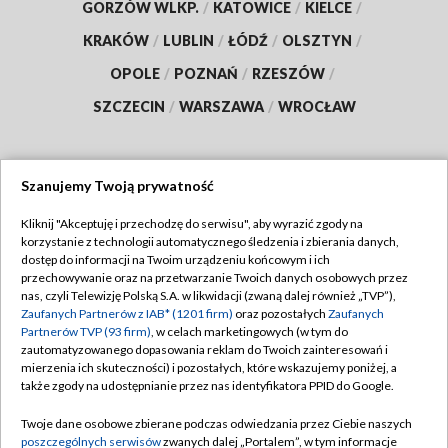
GORZÓW WLKP.
/
KATOWICE
/
KIELCE
/
KRAKÓW
/
LUBLIN
/
ŁÓDŹ
/
OLSZTYN
/
OPOLE
/
POZNAŃ
/
RZESZÓW
/
SZCZECIN
/
WARSZAWA
/
WROCŁAW
Szanujemy Twoją prywatność
Dołącz do nas:
Kliknij "Akceptuję i przechodzę do serwisu", aby wyrazić zgody na
korzystanie z technologii automatycznego śledzenia i zbierania danych,
TVP
dostęp do informacji na Twoim urządzeniu końcowym i ich
Abonament TVP
przechowywanie oraz na przetwarzanie Twoich danych osobowych przez
Regulamin TVP
nas, czyli Telewizję Polską S.A. w likwidacji (zwaną dalej również „TVP”),
Emisja w TVP
Zaufanych Partnerów z IAB* (1201 firm)
oraz pozostałych
Zaufanych
Polityka prywatności
Partnerów TVP (93 firm)
, w celach marketingowych (w tym do
Centrum informacji TVP
Moje zgody
zautomatyzowanego dopasowania reklam do Twoich zainteresowań i
mierzenia ich skuteczności) i pozostałych, które wskazujemy poniżej, a
Naziemna Telewizja Cyfrowa
Pomoc
także zgody na udostępnianie przez nas identyfikatora PPID do Google.
Sklep TVP
Biuro reklamy
Twoje dane osobowe zbierane podczas odwiedzania przez Ciebie naszych
Rada Programowa
poszczególnych serwisów
zwanych dalej „Portalem”, w tym informacje
Kontakt