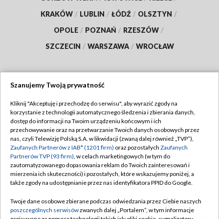
KRAKÓW
/
LUBLIN
/
ŁÓDŹ
/
OLSZTYN
/
OPOLE
/
POZNAŃ
/
RZESZÓW
/
SZCZECIN
/
WARSZAWA
/
WROCŁAW
Szanujemy Twoją prywatność
Dołącz do nas:
Kliknij "Akceptuję i przechodzę do serwisu", aby wyrazić zgody na
korzystanie z technologii automatycznego śledzenia i zbierania danych,
TVP
dostęp do informacji na Twoim urządzeniu końcowym i ich
Abonament TVP
przechowywanie oraz na przetwarzanie Twoich danych osobowych przez
Regulamin TVP
nas, czyli Telewizję Polską S.A. w likwidacji (zwaną dalej również „TVP”),
Emisja w TVP
Zaufanych Partnerów z IAB* (1201 firm)
oraz pozostałych
Zaufanych
Polityka prywatności
Partnerów TVP (93 firm)
, w celach marketingowych (w tym do
Centrum informacji TVP
Moje zgody
zautomatyzowanego dopasowania reklam do Twoich zainteresowań i
mierzenia ich skuteczności) i pozostałych, które wskazujemy poniżej, a
Naziemna Telewizja Cyfrowa
Pomoc
także zgody na udostępnianie przez nas identyfikatora PPID do Google.
Sklep TVP
Biuro reklamy
Twoje dane osobowe zbierane podczas odwiedzania przez Ciebie naszych
Rada Programowa
poszczególnych serwisów
zwanych dalej „Portalem”, w tym informacje
Kontakt
zapisywane za pomocą technologii takich jak: pliki cookie, sygnalizatory