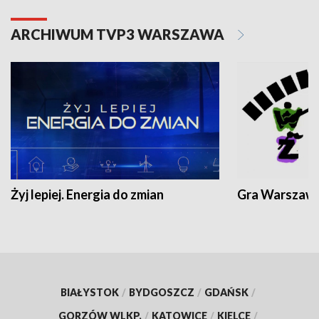
ARCHIWUM TVP3 WARSZAWA
Żyj lepiej. Energia do zmian
Gra Warszaw
BIAŁYSTOK
/
BYDGOSZCZ
/
GDAŃSK
/
GORZÓW WLKP.
/
KATOWICE
/
KIELCE
/