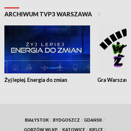
ARCHIWUM TVP3 WARSZAWA
Żyj lepiej. Energia do zmian
Gra Warszaw
BIAŁYSTOK
/
BYDGOSZCZ
/
GDAŃSK
/
GORZÓW WLKP.
/
KATOWICE
/
KIELCE
/