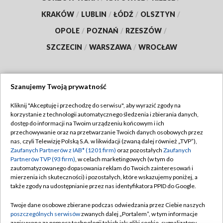
KRAKÓW
/
LUBLIN
/
ŁÓDŹ
/
OLSZTYN
/
OPOLE
/
POZNAŃ
/
RZESZÓW
/
SZCZECIN
/
WARSZAWA
/
WROCŁAW
Szanujemy Twoją prywatność
Dołącz do nas:
Kliknij "Akceptuję i przechodzę do serwisu", aby wyrazić zgody na
korzystanie z technologii automatycznego śledzenia i zbierania danych,
TVP
dostęp do informacji na Twoim urządzeniu końcowym i ich
Abonament TVP
przechowywanie oraz na przetwarzanie Twoich danych osobowych przez
Regulamin TVP
nas, czyli Telewizję Polską S.A. w likwidacji (zwaną dalej również „TVP”),
Emisja w TVP
Zaufanych Partnerów z IAB* (1201 firm)
oraz pozostałych
Zaufanych
Polityka prywatności
Partnerów TVP (93 firm)
, w celach marketingowych (w tym do
Centrum informacji TVP
Moje zgody
zautomatyzowanego dopasowania reklam do Twoich zainteresowań i
mierzenia ich skuteczności) i pozostałych, które wskazujemy poniżej, a
Naziemna Telewizja Cyfrowa
Pomoc
także zgody na udostępnianie przez nas identyfikatora PPID do Google.
Sklep TVP
Biuro reklamy
Twoje dane osobowe zbierane podczas odwiedzania przez Ciebie naszych
Rada Programowa
poszczególnych serwisów
zwanych dalej „Portalem”, w tym informacje
Kontakt
zapisywane za pomocą technologii takich jak: pliki cookie, sygnalizatory