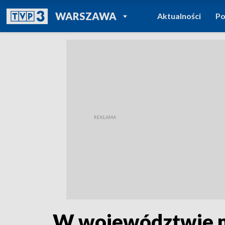
POWRÓT DO
WARSZAWA
Aktualności
Po
TVP REGIONY
W województwie m