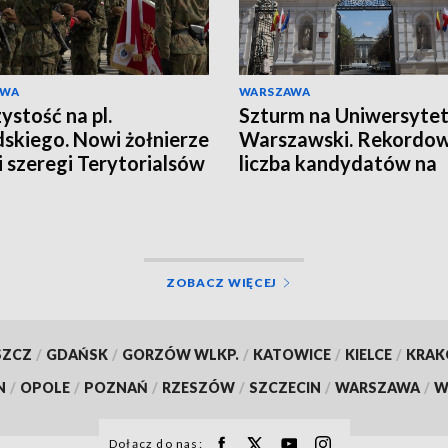
AWA
WARSZAWA
ystość na pl.
Szturm na Uniwersyte
dskiego. Nowi żołnierze
Warszawski. Rekordo
li szeregi Terytorialsów
liczba kandydatów na
miejsce
ZOBACZ WIĘCEJ
SZCZ
/
GDAŃSK
/
GORZÓW WLKP.
/
KATOWICE
/
KIELCE
/
KRA
N
/
OPOLE
/
POZNAŃ
/
RZESZÓW
/
SZCZECIN
/
WARSZAWA
/
W
Dołącz do nas: