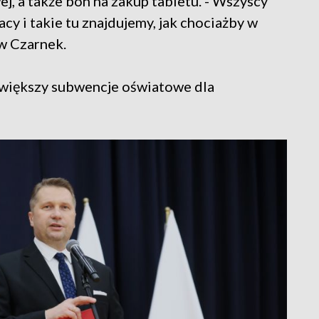
, a także bon na zakup tabletu. - Wszyscy
y i takie tu znajdujemy, jak chociażby w
w Czarnek.
 zwiększy subwencje oświatowe dla