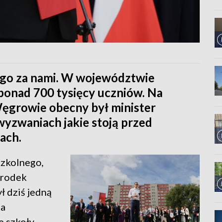
go za nami. W województwie
ponad 700 tysięcy uczniów. Na
Węgrowie obecny był minister
 wyzwaniach jakie stoją przed
ach.
zkolnego,
środek
 dziś jedną
na
e szkoły