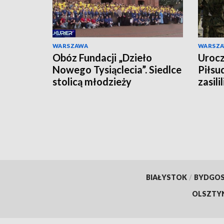
WARSZAWA
WARSZ
Obóz Fundacji „Dzieło
Urocz
Nowego Tysiąclecia”. Siedlce
Piłsu
stolicą młodzieży
zasili
BIAŁYSTOK
/
BYDGO
OLSZTY