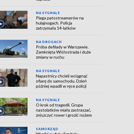
NA SYGNALE
Plaga patostreamerów na
hulajnogach. Policja
zatrzymała 14-latków
NA DROGACH
Próba defilady w Warszawie.
Zamknięta Wisłostrada i duże
zmiany w ruchu
NA SYGNALE
Napastnicy chcieli wciągnąć
ofiarę do samochodu. Dzień
później wpadli w ręce policji
NA SYGNALE
O krok od tragedii. Grupa
nastolatków miała zastraszać,
zniszczyć rower i grozić nożem
SAMORZĄD
Wyniki audytu Szpitala