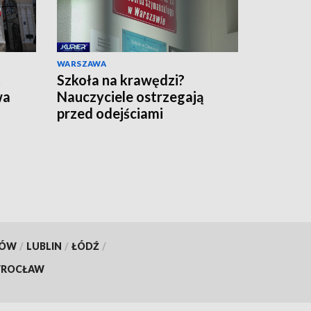
WARSZAWA
t
Szkoła na krawędzi?
wa
Nauczyciele ostrzegają
przed odejściami
KÓW
/
LUBLIN
/
ŁÓDŹ
/
ROCŁAW