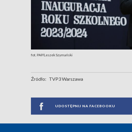
fot. PAP/Leszek Szymański
Źródło:
TVP3 Warszawa
UDOSTĘPNIJ NA FACEBOOKU