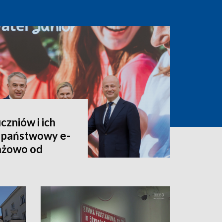
czniów i ich
 państwowy e-
tażowo od