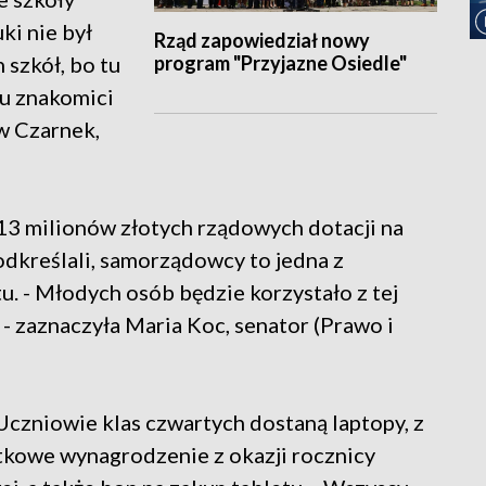
ki nie był
Rząd zapowiedział nowy
program "Przyjazne Osiedle"
szkół, bo tu
tu znakomici
w Czarnek,
3 milionów złotych rządowych dotacji na
podkreślali, samorządowcy to jedna z
tu. - Młodych osób będzie korzystało z tej
 - zaznaczyła Maria Koc, senator (Prawo i
 Uczniowie klas czwartych dostaną laptopy, z
atkowe wynagrodzenie z okazji rocznicy