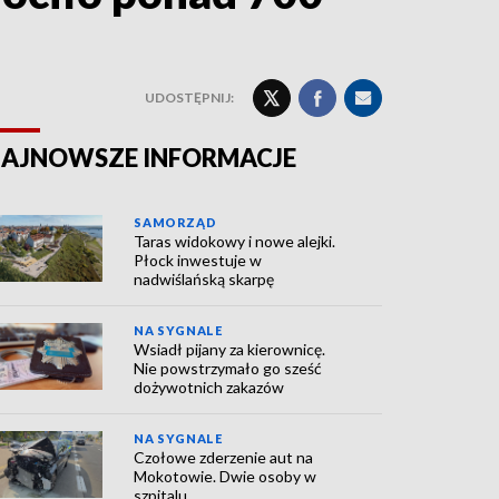
UDOSTĘPNIJ:
AJNOWSZE INFORMACJE
SAMORZĄD
Taras widokowy i nowe alejki.
Płock inwestuje w
nadwiślańską skarpę
NA SYGNALE
Wsiadł pijany za kierownicę.
Nie powstrzymało go sześć
dożywotnich zakazów
NA SYGNALE
Czołowe zderzenie aut na
Mokotowie. Dwie osoby w
szpitalu