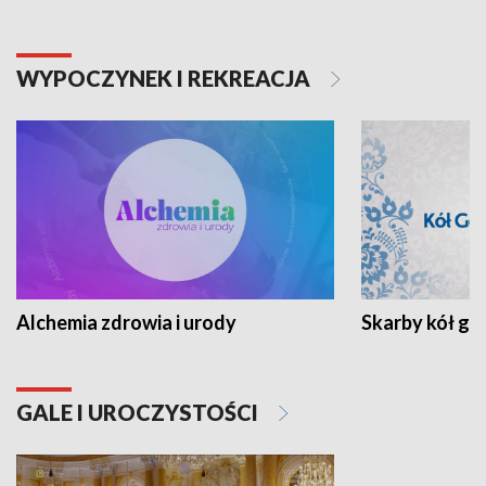
WYPOCZYNEK I REKREACJA
Alchemia zdrowia i urody
Skarby kół go
GALE I UROCZYSTOŚCI