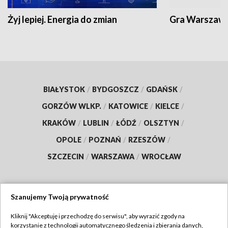
Żyj lepiej. Energia do zmian
Gra Warszaw
BIAŁYSTOK
/
BYDGOSZCZ
/
GDAŃSK
/
GORZÓW WLKP.
/
KATOWICE
/
KIELCE
/
KRAKÓW
/
LUBLIN
/
ŁÓDŹ
/
OLSZTYN
/
OPOLE
/
POZNAŃ
/
RZESZÓW
/
SZCZECIN
/
WARSZAWA
/
WROCŁAW
Szanujemy Twoją prywatność
Dołącz do nas:
Kliknij "Akceptuję i przechodzę do serwisu", aby wyrazić zgody na
korzystanie z technologii automatycznego śledzenia i zbierania danych,
TVP