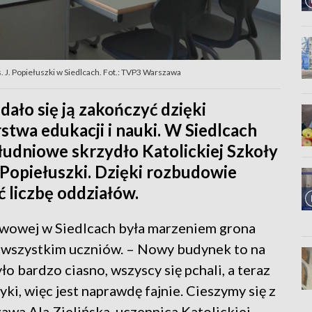
. J. Popiełuszki w Siedlcach. Fot.: TVP3 Warszawa
udało się ją zakończyć dzięki
twa edukacji i nauki. W Siedlcach
dniowe skrzydło Katolickiej Szkoły
 Popiełuszki. Dzięki rozbudowie
 liczbę oddziałów.
wowej w Siedlcach była marzeniem grona
 wszystkim uczniów. – Nowy budynek to na
ło bardzo ciasno, wszyscy się pchali, a teraz
ki, więc jest naprawdę fajnie. Cieszymy się z
wa Ala Zielińska, uczennica Katolickiej