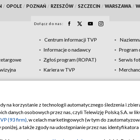
N
/
OPOLE
/
POZNAŃ
/
RZESZÓW
/
SZCZECIN
/
WARSZAWA
/
W
Dołącz do nas:
Centrum informacji TVP
Naziemna
Informacje o nadawcy
Program d
zetargowe
Zgłoś program (ROPAT)
Serwis fo
wizyjna
Kariera w TVP
Merchandi
Polityka prywatności
Moje zgody
Pomoc
Biuro re
ody na korzystanie z technologii automatycznego śledzenia i zbie
 danych osobowych przez nas, czyli Telewizję Polską S.A. w likw
VP (93 firm)
, w celach marketingowych (w tym do zautomatyzow
 poniżej, a także zgody na udostępnianie przez nas identyfikator