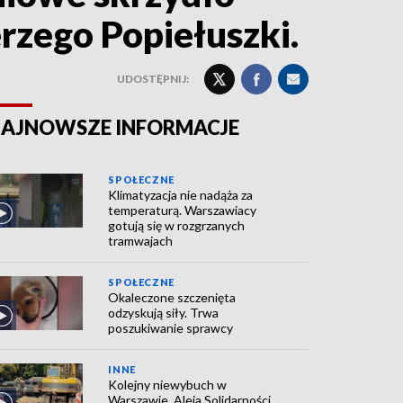
erzego Popiełuszki.
UDOSTĘPNIJ:
AJNOWSZE INFORMACJE
SPOŁECZNE
Klimatyzacja nie nadąża za
temperaturą. Warszawiacy
gotują się w rozgrzanych
tramwajach
SPOŁECZNE
Okaleczone szczenięta
odzyskują siły. Trwa
poszukiwanie sprawcy
INNE
Kolejny niewybuch w
Warszawie. Aleja Solidarności