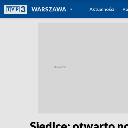
POWRÓT DO
WARSZAWA
Aktualności
Po
TVP REGIONY
Siedlce: otwarto