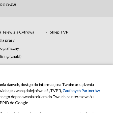
ROCŁAW
 Telewizja Cyfrowa
Sklep TVP
la prasy
tograficzny
sing (znaki)
klamy
Kontakt
rania danych, dostęp do informacji na Twoim urządzeniu
idacji (zwaną dalej również „TVP”),
Zaufanych Partnerów
anego dopasowania reklam do Twoich zainteresowań i
a PPID do Google.