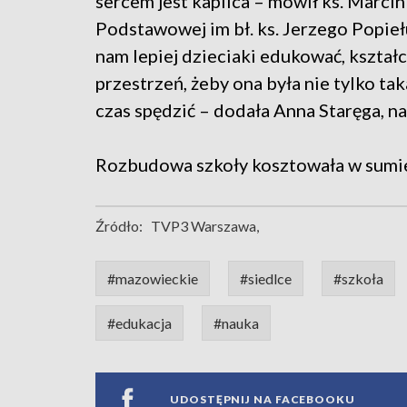
sercem jest kaplica – mówił ks. Marcin
Podstawowej im bł. ks. Jerzego Popie
nam lepiej dzieciaki edukować, kształc
przestrzeń, żeby ona była nie tylko ta
czas spędzić – dodała Anna Staręga, nau
Rozbudowa szkoły kosztowała w sumie
Źródło:
TVP3 Warszawa,
#mazowieckie
#siedlce
#szkoła
#edukacja
#nauka
UDOSTĘPNIJ NA FACEBOOKU