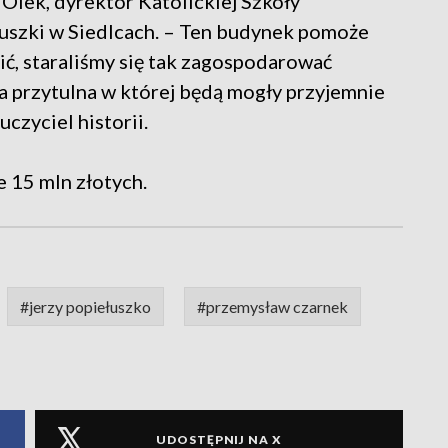
 Olek, dyrektor Katolickiej Szkoły
łuszki w Siedlcach. – Ten budynek pomoże
ić, staraliśmy się tak zagospodarować
ka przytulna w której będą mogły przyjemnie
czyciel historii.
 15 mln złotych.
#jerzy popiełuszko
#przemysław czarnek
UDOSTĘPNIJ NA X