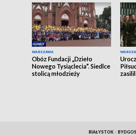
WARSZAWA
WARSZ
Obóz Fundacji „Dzieło
Urocz
Nowego Tysiąclecia”. Siedlce
Piłsu
stolicą młodzieży
zasili
BIAŁYSTOK
/
BYDGO