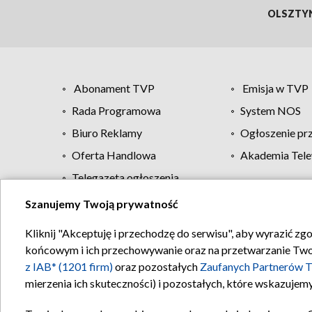
OLSZTY
Abonament TVP
Emisja w TVP
Rada Programowa
System NOS
Biuro Reklamy
Ogłoszenie pr
Oferta Handlowa
Akademia Tele
Telegazeta ogłoszenia
Szanujemy Twoją prywatność
Regulamin TVP
Kliknij "Akceptuję i przechodzę do serwisu", aby wyrazić zg
końcowym i ich przechowywanie oraz na przetwarzanie Twoich
z IAB* (1201 firm)
oraz pozostałych
Zaufanych Partnerów T
mierzenia ich skuteczności) i pozostałych, które wskazujemy