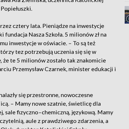
 Popiełuszki.
zez cztery lata. Pieniądze na inwestycje
i fundacja Nasza Szkoła. 5 milionów zł na
u inwestycje w oświacie. – To są też
tórzy tez potrzebują uczenia się się w
, że te 5 milionów zostało tak znakomicie
ciu Przemysław Czarnek, minister edukacji i
alazły się przestronne, nowoczesne
icą. – Mamy nowe szatnie, świetlicę dla
ej, sale fizyczno–chemiczną, językową. Mamy
 czytelnią, aule z prawdziwego zdarzenia, a