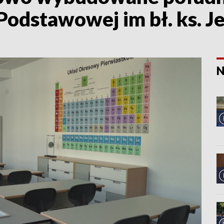
 Podstawowej im bł. ks. J
N