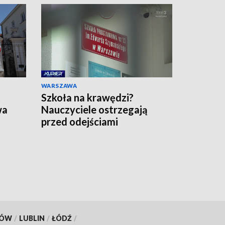
WARSZAWA
t
Szkoła na krawędzi?
wa
Nauczyciele ostrzegają
przed odejściami
KÓW
/
LUBLIN
/
ŁÓDŹ
/