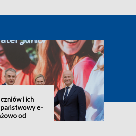
czniów i ich
 państwowy e-
tażowo od