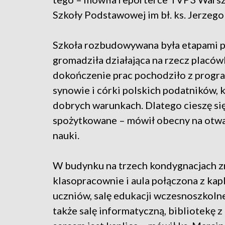
Szkoły Podstawowej im bł. ks. Jerzego
Szkoła rozbudowywana była etapami pr
gromadziła działająca na rzecz placówk
dokończenie prac pochodziło z program
synowie i córki polskich podatników, k
dobrych warunkach. Dlatego cieszę się
spożytkowane – mówił obecny na otwar
nauki.
W budynku na trzech kondygnacjach zn
klasopracownie i aula połączona z kapl
uczniów, salę edukacji wczesnoszkoln
także salę informatyczną, bibliotekę z