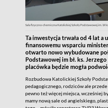
Sala fizyczno-chemiczna Katolickiej Szkoły Podstawowej im. bł ks
Ta inwestycja trwała od 4 lat a 
finansowemu wsparciu ministers
otwarto nowo wybudowane połu
Podstawowej im bł. ks. Jerzego
placówka będzie mogła podwoić
Rozbudowa Katolickiej Szkoły Podsta
pedagogicznego, rodziców ale przede
pewno też więcej miejsca, wcześniej by
mamy nową sale od angielskiego, plasty
tego – mówiła reporterce TVP3 Warsza