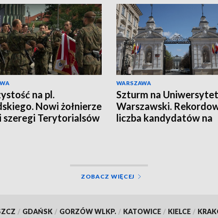
AWA
WARSZAWA
ystość na pl.
Szturm na Uniwersyte
dskiego. Nowi żołnierze
Warszawski. Rekordo
li szeregi Terytorialsów
liczba kandydatów na
miejsce
ZOBACZ WIĘCEJ
SZCZ
/
GDAŃSK
/
GORZÓW WLKP.
/
KATOWICE
/
KIELCE
/
KRA