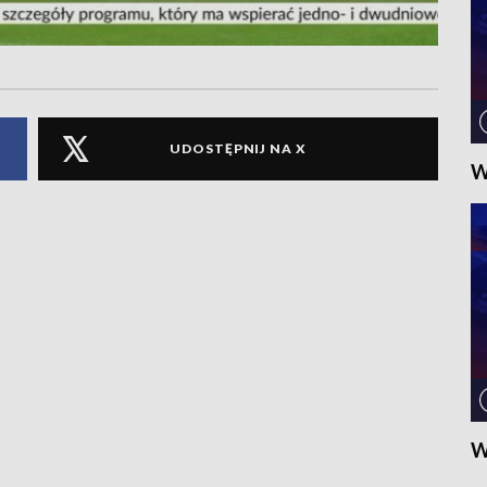
UDOSTĘPNIJ NA X
W
W