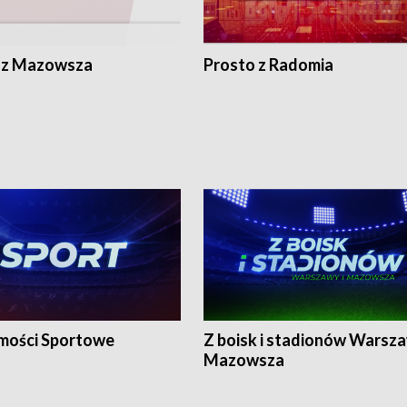
 z Mazowsza
Prosto z Radomia
ości Sportowe
Z boisk i stadionów Warsza
Mazowsza