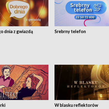
o dnia z gwiazdą
Srebrny telefon
rki
W blasku reflektorów