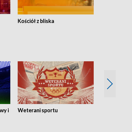
Kościół z bliska
wy i
Weterani sportu
Najlepsi Sp
2024