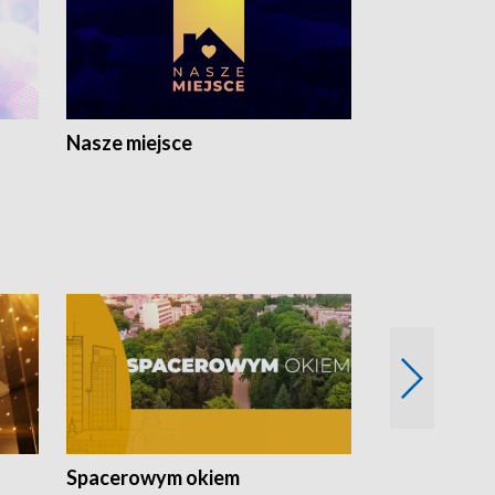
Nasze miejsce
Spacerowym okiem
Filmowe spo