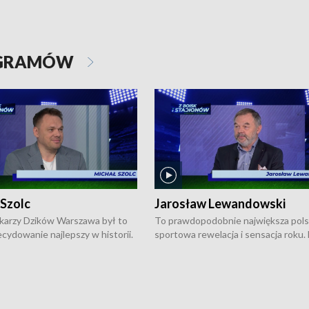
OGRAMÓW
 Szolc
Jarosław Lewandowski
karzy Dzików Warszawa był to
To prawdopodobnie największa pol
cydowanie najlepszy w historii.
sportowa rewelacja i sensacja roku.
pierwszy raz sięgnęli po
Chwalińska podbiła serca całej Pols
rodowe trofeum, wygrywając
kortach imienia Rolanda Garrosa w
ocno Europejską. Potem zaczęli
wielkoszlemowym turnieju French 
ekstraklasę. Po sezonie
przebijała się przez kwalifikacje, wyg
ym zadebiutowali w fazie play-
aż dziewięć pojedynków i dopiero w 