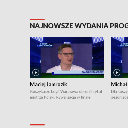
NAJNOWSZE WYDANIA PR
Maciej Jamrozik
Michał
Koszykarze Legii Warszawa obronili tytuł
Dla koszy
mistrza Polski. Rywalizacja w finale
sezon zde
ekstraklasy toczyła się do czterech
Najpierw 
zwycięstw i dopiero ostatni, siódmy mecz
międzyna
okazał się decydujący. W hali przy
Ligę Półn
Obrońców Tobruku na Bemowie
podbijać 
podopieczni estońskiego trenera Heiko
zasadnicz