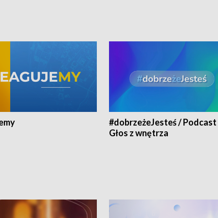
jemy
#dobrzeżeJesteś / Podcast 
Głos z wnętrza