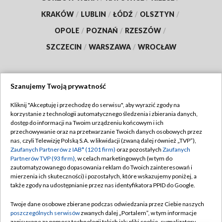
KRAKÓW
/
LUBLIN
/
ŁÓDŹ
/
OLSZTYN
/
OPOLE
/
POZNAŃ
/
RZESZÓW
/
SZCZECIN
/
WARSZAWA
/
WROCŁAW
Szanujemy Twoją prywatność
Dołącz do nas:
Kliknij "Akceptuję i przechodzę do serwisu", aby wyrazić zgody na
korzystanie z technologii automatycznego śledzenia i zbierania danych,
TVP
dostęp do informacji na Twoim urządzeniu końcowym i ich
Abonament TVP
przechowywanie oraz na przetwarzanie Twoich danych osobowych przez
Regulamin TVP
nas, czyli Telewizję Polską S.A. w likwidacji (zwaną dalej również „TVP”),
Emisja w TVP
Zaufanych Partnerów z IAB* (1201 firm)
oraz pozostałych
Zaufanych
Polityka prywatności
Partnerów TVP (93 firm)
, w celach marketingowych (w tym do
Centrum informacji TVP
Moje zgody
zautomatyzowanego dopasowania reklam do Twoich zainteresowań i
mierzenia ich skuteczności) i pozostałych, które wskazujemy poniżej, a
Naziemna Telewizja Cyfrowa
Pomoc
także zgody na udostępnianie przez nas identyfikatora PPID do Google.
Sklep TVP
Biuro reklamy
Twoje dane osobowe zbierane podczas odwiedzania przez Ciebie naszych
Rada Programowa
poszczególnych serwisów
zwanych dalej „Portalem”, w tym informacje
Kontakt
zapisywane za pomocą technologii takich jak: pliki cookie, sygnalizatory