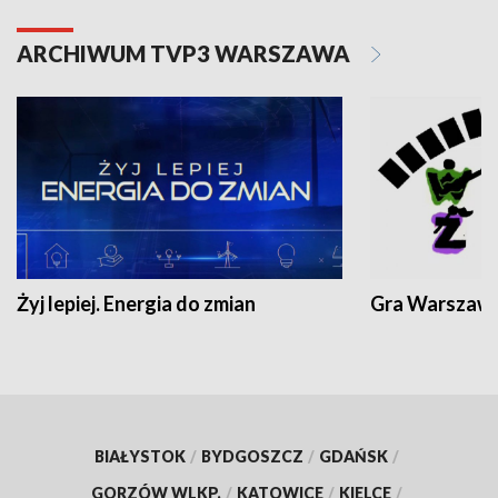
ARCHIWUM TVP3 WARSZAWA
Żyj lepiej. Energia do zmian
Gra Warszaw
BIAŁYSTOK
/
BYDGOSZCZ
/
GDAŃSK
/
GORZÓW WLKP.
/
KATOWICE
/
KIELCE
/