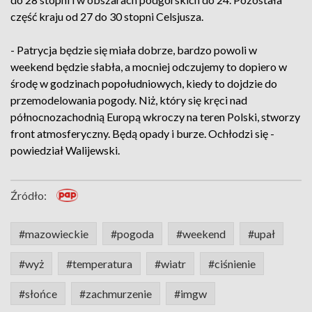
część kraju od 27 do 30 stopni Celsjusza.
- Patrycja będzie się miała dobrze, bardzo powoli w
weekend będzie słabła, a mocniej odczujemy to dopiero w
środę w godzinach popołudniowych, kiedy to dojdzie do
przemodelowania pogody. Niż, który się kręci nad
północnozachodnią Europą wkroczy na teren Polski, stworzy
front atmosferyczny. Będą opady i burze. Ochłodzi się -
powiedział Walijewski.
Źródło:
#mazowieckie
#pogoda
#weekend
#upał
#wyż
#temperatura
#wiatr
#ciśnienie
#słońce
#zachmurzenie
#imgw