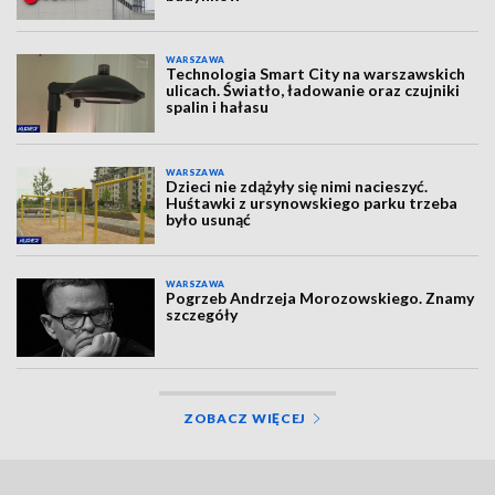
WARSZAWA
Technologia Smart City na warszawskich
ulicach. Światło, ładowanie oraz czujniki
spalin i hałasu
WARSZAWA
Dzieci nie zdążyły się nimi nacieszyć.
Huśtawki z ursynowskiego parku trzeba
było usunąć
WARSZAWA
Pogrzeb Andrzeja Morozowskiego. Znamy
szczegóły
ZOBACZ WIĘCEJ