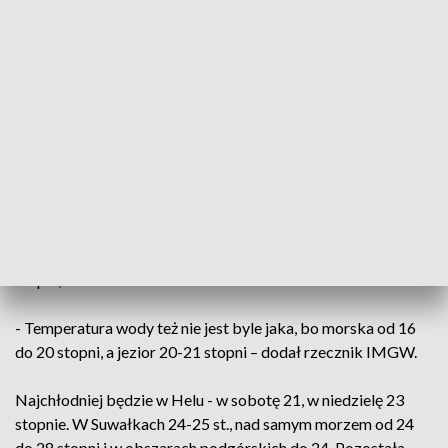
zachodniopomorskim i lubuskim, temperatura może
przekroczyć, wprawdzie tylko na chwilę, ale jednak 31 stopni
Celsjusza. Instytut Meteorologii i Gospodarki Wodnej wydał
nawet ostrzeżenia pierwszego stopnia przed upałem dla tych
regionów.
- Temperatura wyniesie tam do 30 stopni, ale jak się pojawi
31 stopni Celsjusza, to ja się wcale nie zdziwię. Szczególnie w
niedzielę - powiedział Walijewski.
Podkreślił, że w całym kraju temperatura przekroczy 20
stopni, nawet nad morzem.
- Temperatura wody też nie jest byle jaka, bo morska od 16
do 20 stopni, a jezior 20-21 stopni – dodał rzecznik IMGW.
Najchłodniej będzie w Helu - w sobotę 21, w niedzielę 23
stopnie. W Suwałkach 24-25 st., nad samym morzem od 24
do 28 stopni i w obszarach podgórskich do 24. Pozostała