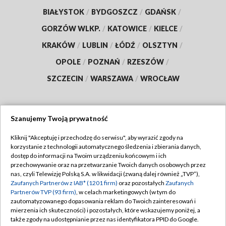
BIAŁYSTOK
/
BYDGOSZCZ
/
GDAŃSK
/
GORZÓW WLKP.
/
KATOWICE
/
KIELCE
/
KRAKÓW
/
LUBLIN
/
ŁÓDŹ
/
OLSZTYN
/
OPOLE
/
POZNAŃ
/
RZESZÓW
/
SZCZECIN
/
WARSZAWA
/
WROCŁAW
Szanujemy Twoją prywatność
Dołącz do nas:
Kliknij "Akceptuję i przechodzę do serwisu", aby wyrazić zgody na
korzystanie z technologii automatycznego śledzenia i zbierania danych,
TVP
dostęp do informacji na Twoim urządzeniu końcowym i ich
Abonament TVP
przechowywanie oraz na przetwarzanie Twoich danych osobowych przez
Regulamin TVP
nas, czyli Telewizję Polską S.A. w likwidacji (zwaną dalej również „TVP”),
Emisja w TVP
Polityka prywatności
Zaufanych Partnerów z IAB* (1201 firm)
oraz pozostałych
Zaufanych
Partnerów TVP (93 firm)
, w celach marketingowych (w tym do
Centrum informacji TVP
Moje zgody
zautomatyzowanego dopasowania reklam do Twoich zainteresowań i
mierzenia ich skuteczności) i pozostałych, które wskazujemy poniżej, a
Naziemna Telewizja Cyfrowa
Pomoc
także zgody na udostępnianie przez nas identyfikatora PPID do Google.