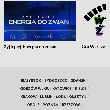
Żyj lepiej. Energia do zmian
Gra Warszaw
BIAŁYSTOK
/
BYDGOSZCZ
/
GDAŃSK
/
GORZÓW WLKP.
/
KATOWICE
/
KIELCE
/
KRAKÓW
/
LUBLIN
/
ŁÓDŹ
/
OLSZTYN
/
OPOLE
/
POZNAŃ
/
RZESZÓW
/