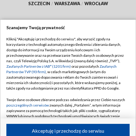
SZCZECIN
/
WARSZAWA
/
WROCŁAW
Szanujemy Twoją prywatność
Dołącz do nas:
Kliknij "Akceptuję i przechodzę do serwisu", aby wyrazić zgody na
korzystanie z technologii automatycznego śledzenia i zbierania danych,
TVP
dostęp do informacji na Twoim urządzeniu końcowym i ich
Abonament TVP
przechowywanie oraz na przetwarzanie Twoich danych osobowych przez
Regulamin TVP
nas, czyli Telewizję Polską S.A. w likwidacji (zwaną dalej również „TVP”),
Emisja w TVP
Zaufanych Partnerów z IAB* (1201 firm)
oraz pozostałych
Zaufanych
Polityka prywatności
Partnerów TVP (93 firm)
, w celach marketingowych (w tym do
Centrum informacji TVP
Moje zgody
zautomatyzowanego dopasowania reklam do Twoich zainteresowań i
mierzenia ich skuteczności) i pozostałych, które wskazujemy poniżej, a
Naziemna Telewizja Cyfrowa
Pomoc
także zgody na udostępnianie przez nas identyfikatora PPID do Google.
Sklep TVP
Biuro reklamy
Twoje dane osobowe zbierane podczas odwiedzania przez Ciebie naszych
Rada Programowa
poszczególnych serwisów
zwanych dalej „Portalem”, w tym informacje
Kontakt
zapisywane za pomocą technologii takich jak: pliki cookie, sygnalizatory
System NOS
WWW lub innych podobnych technologii umożliwiających świadczenie
dopasowanych i bezpiecznych usług, personalizację treści oraz reklam,
Informacje o nadawcy
Kanały
udostępnianie funkcji mediów społecznościowych oraz analizowanie
Akceptuję i przechodzę do serwisu
ruchu w Internecie.
Program dla prasy