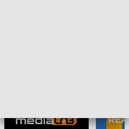
Plebiscyt Najlepsi Sportowcy
Wiadomości 
Warszawy 2025
SPOŁECZEŃSTWO