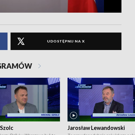
UDOSTĘPNIJ NA X
OGRAMÓW
 Szolc
Jarosław Lewandowski