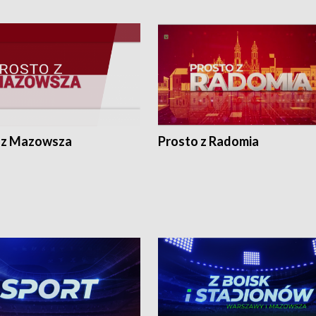
 z Mazowsza
Prosto z Radomia