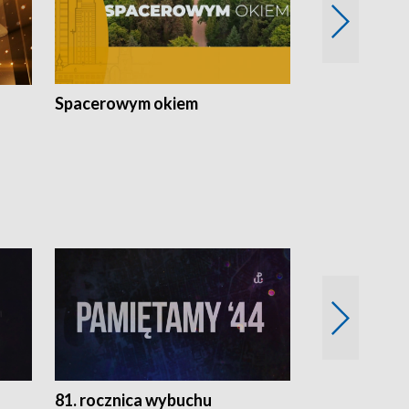
Spacerowym okiem
Filmowe spo
81. rocznica wybuchu
Retro Wawa