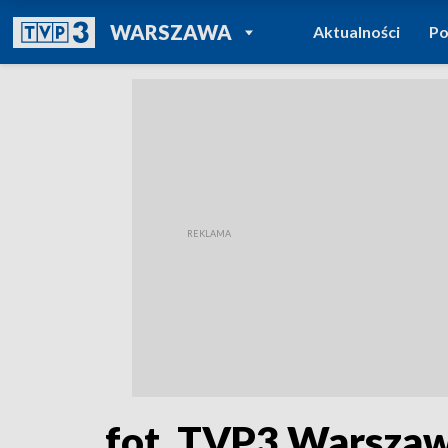
POWRÓT DO
WARSZAWA
Aktualności
Po
TVP REGIONY
fot. TVP3 Warsza