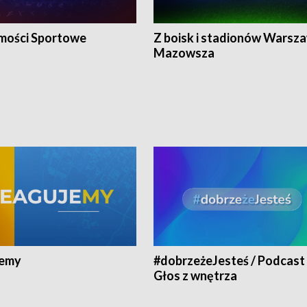
ości Sportowe
Z boisk i stadionów Warsza
Mazowsza
jemy
#dobrzeżeJesteś / Podcast 
Głos z wnętrza