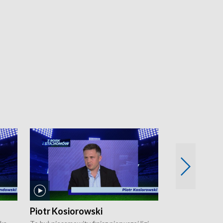
Piotr Kosiorowski
Tomasz Mat