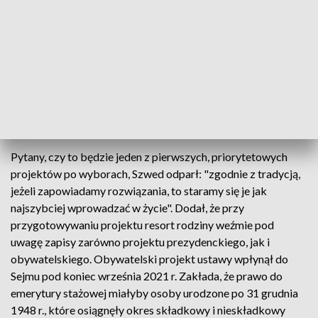
lata, będzie mógł - bez względu na wiek - przejść na
emeryturę, ale oczywiście decyzja będzie należeć do
pracownika. To pracownik zdecyduje, czy chce przejść na
wcześniejszą emeryturę, czy chce dalej pracować, bo zależy
to od jego sytuacji zdrowotnej, sytuacji zawodowej i
warunków pracy, sytuacji rodzinnej; przecież część osób,
szczególnie kobiet, rezygnuje z pracy w tym okresie, by
zajmować się wnukami" - zauważył.
Pytany, czy to będzie jeden z pierwszych, priorytetowych
projektów po wyborach, Szwed odparł: "zgodnie z tradycją,
jeżeli zapowiadamy rozwiązania, to staramy się je jak
najszybciej wprowadzać w życie". Dodał, że przy
przygotowywaniu projektu resort rodziny weźmie pod
uwagę zapisy zarówno projektu prezydenckiego, jak i
obywatelskiego. Obywatelski projekt ustawy wpłynął do
Sejmu pod koniec września 2021 r. Zakłada, że prawo do
emerytury stażowej miałyby osoby urodzone po 31 grudnia
1948 r., które osiągnęły okres składkowy i nieskładkowy