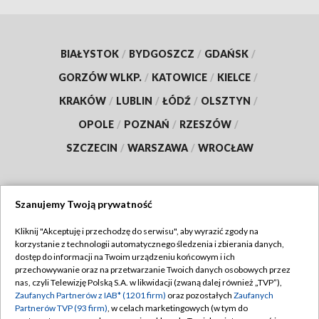
BIAŁYSTOK
/
BYDGOSZCZ
/
GDAŃSK
/
GORZÓW WLKP.
/
KATOWICE
/
KIELCE
/
KRAKÓW
/
LUBLIN
/
ŁÓDŹ
/
OLSZTYN
/
OPOLE
/
POZNAŃ
/
RZESZÓW
/
SZCZECIN
/
WARSZAWA
/
WROCŁAW
Szanujemy Twoją prywatność
Dołącz do nas:
Kliknij "Akceptuję i przechodzę do serwisu", aby wyrazić zgody na
korzystanie z technologii automatycznego śledzenia i zbierania danych,
TVP
dostęp do informacji na Twoim urządzeniu końcowym i ich
Abonament TVP
przechowywanie oraz na przetwarzanie Twoich danych osobowych przez
Regulamin TVP
nas, czyli Telewizję Polską S.A. w likwidacji (zwaną dalej również „TVP”),
Emisja w TVP
Polityka prywatności
Zaufanych Partnerów z IAB* (1201 firm)
oraz pozostałych
Zaufanych
Partnerów TVP (93 firm)
, w celach marketingowych (w tym do
Centrum informacji TVP