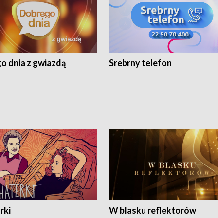
o dnia z gwiazdą
Srebrny telefon
rki
W blasku reflektorów