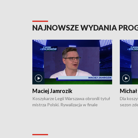
NAJNOWSZE WYDANIA PR
Maciej Jamrozik
Michał
Koszykarze Legii Warszawa obronili tytuł
Dla koszy
mistrza Polski. Rywalizacja w finale
sezon zde
ekstraklasy toczyła się do czterech
Najpierw 
zwycięstw i dopiero ostatni, siódmy mecz
międzyna
okazał się decydujący. W hali przy
Ligę Półn
Obrońców Tobruku na Bemowie
podbijać 
podopieczni estońskiego trenera Heiko
zasadnicz