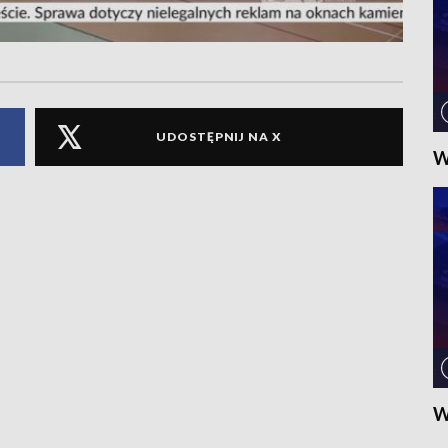
UDOSTĘPNIJ NA X
W
W