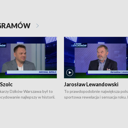
OGRAMÓW
 Szolc
Jarosław Lewandowski
karzy Dzików Warszawa był to
To prawdopodobnie największa pol
cydowanie najlepszy w historii.
sportowa rewelacja i sensacja roku.
pierwszy raz sięgnęli po
Chwalińska podbiła serca całej Pols
rodowe trofeum, wygrywając
kortach imienia Rolanda Garrosa w
ocno Europejską. Potem zaczęli
wielkoszlemowym turnieju French 
ekstraklasę. Po sezonie
przebijała się przez kwalifikacje, wyg
ym zadebiutowali w fazie play-
aż dziewięć pojedynków i dopiero w 