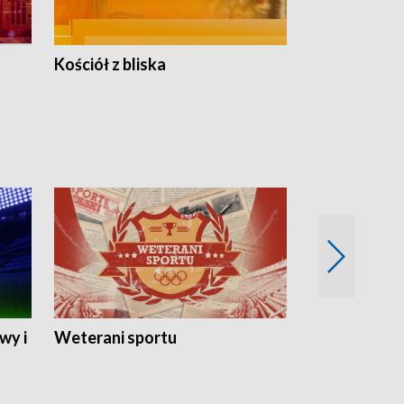
Kościół z bliska
wy i
Weterani sportu
Najlepsi Sp
2024