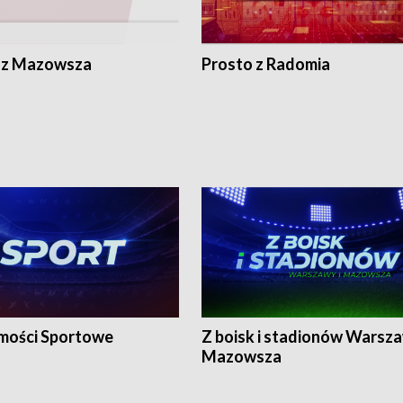
 z Mazowsza
Prosto z Radomia
ości Sportowe
Z boisk i stadionów Warsza
Mazowsza