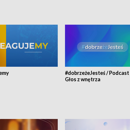
jemy
#dobrzeżeJesteś / Podcast 
Głos z wnętrza