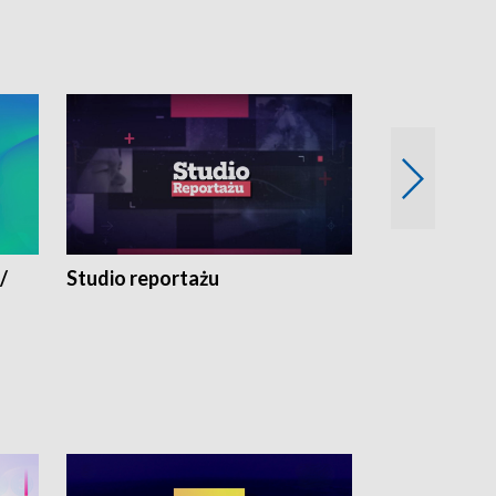
/
Studio reportażu
Eksperyment