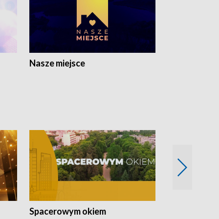
Nasze miejsce
Spacerowym okiem
Filmowe spo