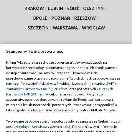
KRAKÓW
/
LUBLIN
/
ŁÓDŹ
/
OLSZTYN
/
OPOLE
/
POZNAŃ
/
RZESZÓW
/
SZCZECIN
/
WARSZAWA
/
WROCŁAW
Szanujemy Twoją prywatność
Dołącz do nas:
Kliknij "Akceptuję i przechodzę do serwisu", aby wyrazić zgody na
korzystanie z technologii automatycznego śledzenia i zbierania danych,
TVP
dostęp do informacji na Twoim urządzeniu końcowym i ich
Abonament TVP
przechowywanie oraz na przetwarzanie Twoich danych osobowych przez
Regulamin TVP
nas, czyli Telewizję Polską S.A. w likwidacji (zwaną dalej również „TVP”),
Emisja w TVP
Zaufanych Partnerów z IAB* (1201 firm)
oraz pozostałych
Zaufanych
Polityka prywatności
Partnerów TVP (93 firm)
, w celach marketingowych (w tym do
Centrum informacji TVP
Moje zgody
zautomatyzowanego dopasowania reklam do Twoich zainteresowań i
mierzenia ich skuteczności) i pozostałych, które wskazujemy poniżej, a
Naziemna Telewizja Cyfrowa
Pomoc
także zgody na udostępnianie przez nas identyfikatora PPID do Google.
Sklep TVP
Biuro reklamy
Twoje dane osobowe zbierane podczas odwiedzania przez Ciebie naszych
Rada Programowa
poszczególnych serwisów
zwanych dalej „Portalem”, w tym informacje
Kontakt
zapisywane za pomocą technologii takich jak: pliki cookie, sygnalizatory