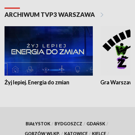
ARCHIWUM TVP3 WARSZAWA
Żyj lepiej. Energia do zmian
Gra Warszaw
BIAŁYSTOK
/
BYDGOSZCZ
/
GDAŃSK
/
GORZÓW WLKP.
/
KATOWICE
/
KIELCE
/