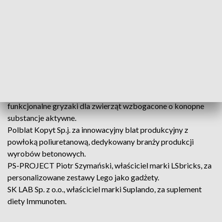
radomian lubiących taniec oraz pozytywną atmosferę.
Stylowo-Piernikowo Katarzyna Czaja - która zajmuje się
pieczeniem oraz własnoręcznym zdobieniem pierników we
wszystkich wzorach, kształtach.
W kategorii „Produkt Roku” nominacje uzyskały:
Global Cosmed S.A. za markę produktów do prania Sofin.
Ozon Food, właściciel marki Cannabilytics, za innowacyjne i
funkcjonalne gryzaki dla zwierząt wzbogacone o konopne
substancje aktywne.
Polblat Kopyt Sp.j. za innowacyjny blat produkcyjny z
powłoką poliuretanową, dedykowany branży produkcji
wyrobów betonowych.
PS-PROJECT Piotr Szymański, właściciel marki LSbricks, za
personalizowane zestawy Lego jako gadżety.
SK LAB Sp. z o.o., właściciel marki Suplando, za suplement
diety Immunoten.