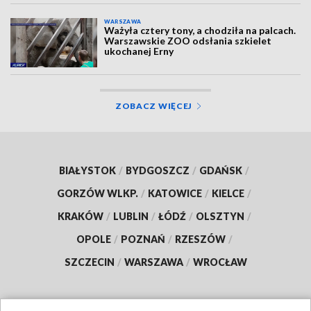
WARSZAWA
Ważyła cztery tony, a chodziła na palcach.
Warszawskie ZOO odsłania szkielet
ukochanej Erny
ZOBACZ WIĘCEJ
BIAŁYSTOK
/
BYDGOSZCZ
/
GDAŃSK
/
GORZÓW WLKP.
/
KATOWICE
/
KIELCE
/
KRAKÓW
/
LUBLIN
/
ŁÓDŹ
/
OLSZTYN
/
OPOLE
/
POZNAŃ
/
RZESZÓW
/
SZCZECIN
/
WARSZAWA
/
WROCŁAW