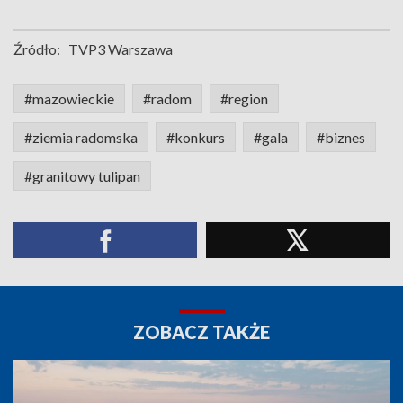
Źródło:
TVP3 Warszawa
#mazowieckie
#radom
#region
#ziemia radomska
#konkurs
#gala
#biznes
#granitowy tulipan
ZOBACZ TAKŻE