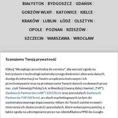
BIAŁYSTOK
/
BYDGOSZCZ
/
GDAŃSK
/
GORZÓW WLKP.
/
KATOWICE
/
KIELCE
/
KRAKÓW
/
LUBLIN
/
ŁÓDŹ
/
OLSZTYN
/
OPOLE
/
POZNAŃ
/
RZESZÓW
/
SZCZECIN
/
WARSZAWA
/
WROCŁAW
Szanujemy Twoją prywatność
Dołącz do nas:
Kliknij "Akceptuję i przechodzę do serwisu", aby wyrazić zgody na
korzystanie z technologii automatycznego śledzenia i zbierania danych,
TVP
dostęp do informacji na Twoim urządzeniu końcowym i ich
Abonament TVP
przechowywanie oraz na przetwarzanie Twoich danych osobowych przez
Regulamin TVP
nas, czyli Telewizję Polską S.A. w likwidacji (zwaną dalej również „TVP”),
Emisja w TVP
Polityka prywatności
Zaufanych Partnerów z IAB* (1201 firm)
oraz pozostałych
Zaufanych
Partnerów TVP (93 firm)
, w celach marketingowych (w tym do
Centrum informacji TVP
Moje zgody
zautomatyzowanego dopasowania reklam do Twoich zainteresowań i
mierzenia ich skuteczności) i pozostałych, które wskazujemy poniżej, a
Naziemna Telewizja Cyfrowa
Pomoc
także zgody na udostępnianie przez nas identyfikatora PPID do Google.
Sklep TVP