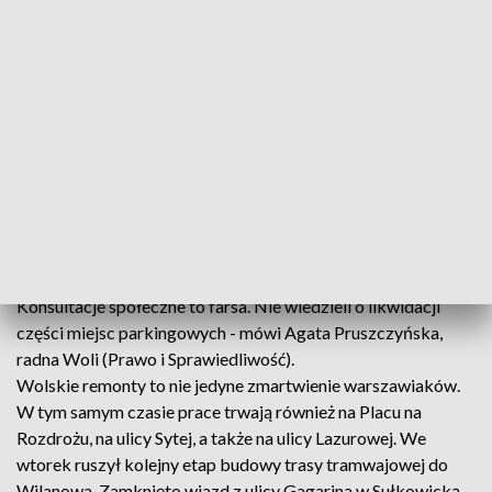
przeprowadzany jest obecnie w stolicy. - Dlaczego trzy
remonty odbywają się w tym samym czasie? Mowa tutaj o
Ordona, Jana Kazimierza i Wolską - mówi Aleksandra
Prorok, radna Woli (Prawo i Sprawiedliwość).
Zdaniem radnych, mieszkańcy Woli o planowanych
remontach dowiedzieli się za późno. Większość miała
również nie wiedzieć o przeprowadzanych konsultacjach
społecznych. - Często nie są im przekazywanie informacje o
zmianach przystanków autobusowych - dodaje Karol
Jankowski, radny Woli (Prawo i Sprawiedliwość). -
Konsultacje społeczne to farsa. Nie wiedzieli o likwidacji
części miejsc parkingowych - mówi Agata Pruszczyńska,
radna Woli (Prawo i Sprawiedliwość).
Wolskie remonty to nie jedyne zmartwienie warszawiaków.
W tym samym czasie prace trwają również na Placu na
Rozdrożu, na ulicy Sytej, a także na ulicy Lazurowej. We
wtorek ruszył kolejny etap budowy trasy tramwajowej do
Wilanowa. Zamknięto wjazd z ulicy Gagarina w Sułkowicką.