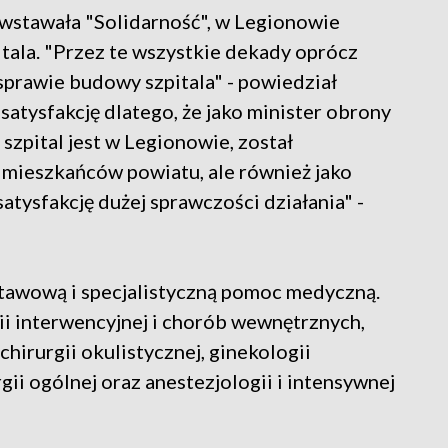
owstawała "Solidarność", w Legionowie
ala. "Przez te wszystkie dekady oprócz
 sprawie budowy szpitala" - powiedział
atysfakcję dlatego, że jako minister obrony
zpital jest w Legionowie, został
mieszkańców powiatu, ale również jako
atysfakcję dużej sprawczości działania" -
awową i specjalistyczną pomoc medyczną.
gii interwencyjnej i chorób wewnętrznych,
 chirurgii okulistycznej, ginekologii
ii ogólnej oraz anestezjologii i intensywnej