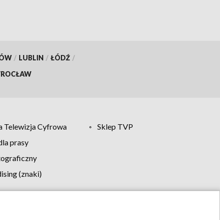
KÓW
/
LUBLIN
/
ŁÓDŹ
/
ROCŁAW
 Telewizja Cyfrowa
Sklep TVP
la prasy
tograficzny
sing (znaki)