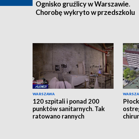
Ognisko gruźlicy w Warszawie.
Chorobę wykryto w przedszkolu
WARSZAWA
WARSZ
120 szpitali i ponad 200
Płocki
punktów sanitarnych. Tak
ostre
ratowano rannych
chiru
Powstańców
lekar