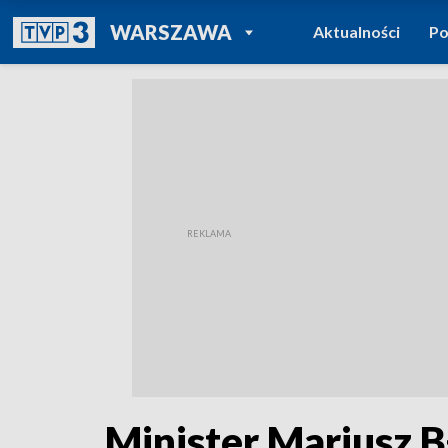
POWRÓT DO
WARSZAWA
Aktualności
Po
TVP REGIONY
Minister Mariusz B