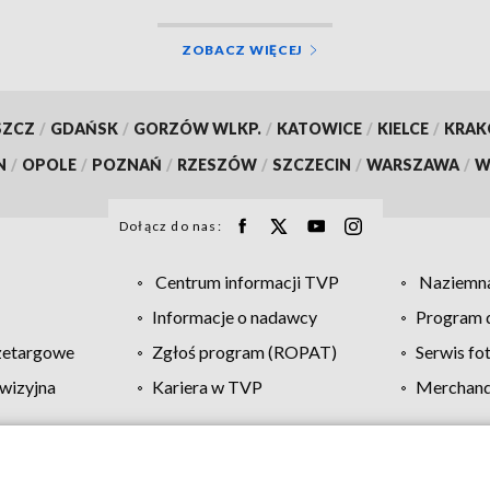
ZOBACZ WIĘCEJ
SZCZ
/
GDAŃSK
/
GORZÓW WLKP.
/
KATOWICE
/
KIELCE
/
KRA
N
/
OPOLE
/
POZNAŃ
/
RZESZÓW
/
SZCZECIN
/
WARSZAWA
/
W
Dołącz do nas:
Centrum informacji TVP
Naziemna
Informacje o nadawcy
Program d
zetargowe
Zgłoś program (ROPAT)
Serwis fo
wizyjna
Kariera w TVP
Merchandi