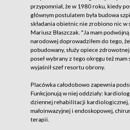
przypomniał, że w 1980 roku, kiedy p
głównym postulatem była budowa szpit
składania obietnic nie zrobiono nic w
Mariusz Błaszczak. "Ja mam podwójną s
narodowej doprowadziłem do tego, że s
pobudowany, służy opiece zdrowotnej 
poseł wybrany z tego okręgu też mam s
wyjaśnił szef resortu obrony.
Placówka całodobowo zapewnia podst
Funkcjonują w niej oddziały: kardiolo
dziennej rehabilitacji kardiologicznej,
małoinwazyjnej i endoskopowej, chirurg
terapii.