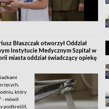
iusz Błaszczak otworzył Oddział
ym Instytucie Medycznym Szpital w
rii miasta oddział świadczący opiekę
wiadkami
ecięcych,
godniu, który
 - mówił
y podkreślił,