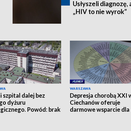
Usłyszeli diagnozę, 
„HIV to nie wyrok”
AWA
WARSZAWA
 szpital dalej bez
Depresja chorobą XXI 
go dyżuru
Ciechanów oferuje
rgicznego. Powód: brak
darmowe wsparcie dla
zy
mieszkańców