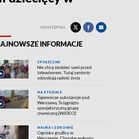
UDOSTĘPNIJ:
AJNOWSZE INFORMACJE
SPOŁECZNE
Nie chcą siedzieć sami przed
telewizorem. Tutaj seniorzy
odzyskują radość życia
NA SYGNALE
Tajemnicze substancje pod
Warszawą. Ściągnięto
specjalistyczną grupę
chemiczną [WIDEO]
NAUKA I ZDROWIE
Ognisko gruźlicy w
Warszawie. Chorobę wykryto