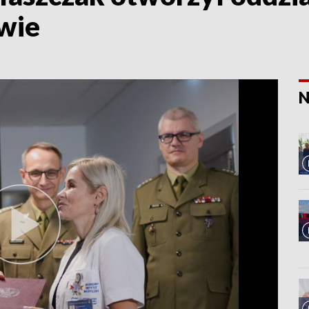
owie
N