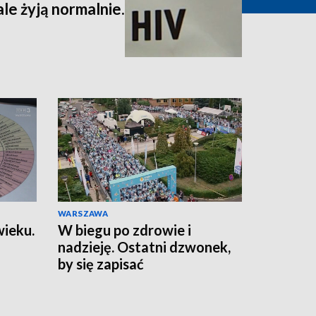
ale żyją normalnie.
WARSZAWA
wieku.
W biegu po zdrowie i
nadzieję. Ostatni dzwonek,
by się zapisać