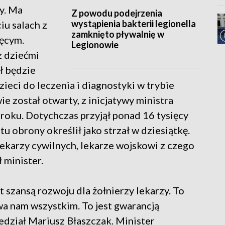
y. Ma
Z powodu podejrzenia
wystąpienia bakterii legionella
iu salach z
zamknięto pływalnię w
ęcym.
Legionowie
z dziećmi
ał będzie
zieci do leczenia i diagnostyki w trybie
e został otwarty, z inicjatywy ministra
roku. Dotychczas przyjął ponad 16 tysięcy
u obrony określił jako strzał w dziesiątkę.
 lekarzy cywilnych, lekarze wojskowi z czego
 minister.
t szansą rozwoju dla żołnierzy lekarzy. To
a nam wszystkim. To jest gwarancją
edział Mariusz Błaszczak. Minister