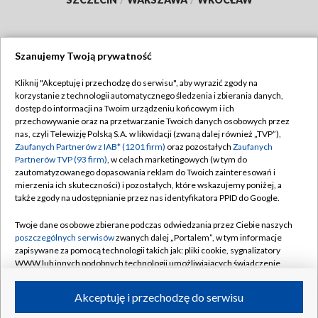
Szanujemy Twoją prywatność
Dołącz do nas:
Kliknij "Akceptuję i przechodzę do serwisu", aby wyrazić zgody na
korzystanie z technologii automatycznego śledzenia i zbierania danych,
TVP
dostęp do informacji na Twoim urządzeniu końcowym i ich
Abonament TVP
przechowywanie oraz na przetwarzanie Twoich danych osobowych przez
Regulamin TVP
nas, czyli Telewizję Polską S.A. w likwidacji (zwaną dalej również „TVP”),
Emisja w TVP
Polityka prywatności
Zaufanych Partnerów z IAB* (1201 firm)
oraz pozostałych
Zaufanych
Partnerów TVP (93 firm)
, w celach marketingowych (w tym do
Centrum informacji TVP
Moje zgody
zautomatyzowanego dopasowania reklam do Twoich zainteresowań i
mierzenia ich skuteczności) i pozostałych, które wskazujemy poniżej, a
Naziemna Telewizja Cyfrowa
Pomoc
także zgody na udostępnianie przez nas identyfikatora PPID do Google.
Sklep TVP
Biuro reklamy
Twoje dane osobowe zbierane podczas odwiedzania przez Ciebie naszych
Rada Programowa
Kontakt
poszczególnych serwisów
zwanych dalej „Portalem”, w tym informacje
zapisywane za pomocą technologii takich jak: pliki cookie, sygnalizatory
System NOS
WWW lub innych podobnych technologii umożliwiających świadczenie
dopasowanych i bezpiecznych usług, personalizację treści oraz reklam,
Informacje o nadawcy
Kanały
udostępnianie funkcji mediów społecznościowych oraz analizowanie
Akceptuję i przechodzę do serwisu
ruchu w Internecie.
Program dla prasy