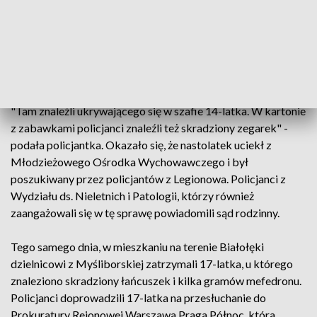
nastolatka wracającego z kolegami do domu zaatakowało
dwóch chłopaków, którzy go pobili i okradli. Ponieważ 14-
latek wymagał pomocy medycznej trafił do szpitala" -
wyjaśniła kom. Paulina Onyszko. Kryminalni następnego dnia
dotarli do mieszkania na jednym z osiedli w Jabłonnie.
"Tam znaleźli ukrywającego się w szafie 14-latka. W kartonie
z zabawkami policjanci znaleźli też skradziony zegarek" -
podała policjantka. Okazało się, że nastolatek uciekł z
Młodzieżowego Ośrodka Wychowawczego i był
poszukiwany przez policjantów z Legionowa. Policjanci z
Wydziału ds. Nieletnich i Patologii, którzy również
zaangażowali się w tę sprawę powiadomili sąd rodzinny.
Tego samego dnia, w mieszkaniu na terenie Białołęki
dzielnicowi z Myśliborskiej zatrzymali 17-latka, u którego
znaleziono skradziony łańcuszek i kilka gramów mefedronu.
Policjanci doprowadzili 17-latka na przesłuchanie do
Prokuratury Rejonowej Warszawa Praga Północ, która