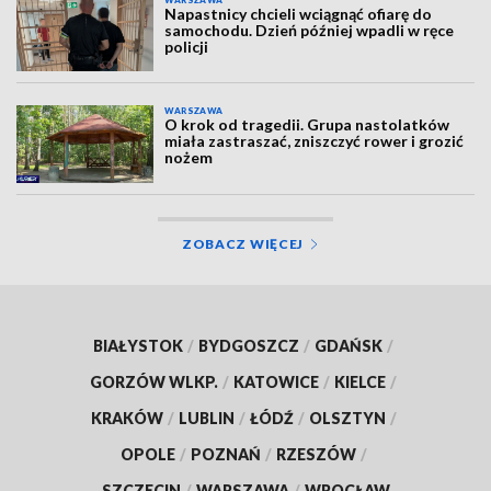
Napastnicy chcieli wciągnąć ofiarę do
samochodu. Dzień później wpadli w ręce
policji
WARSZAWA
O krok od tragedii. Grupa nastolatków
miała zastraszać, zniszczyć rower i grozić
nożem
ZOBACZ WIĘCEJ
BIAŁYSTOK
/
BYDGOSZCZ
/
GDAŃSK
/
GORZÓW WLKP.
/
KATOWICE
/
KIELCE
/
KRAKÓW
/
LUBLIN
/
ŁÓDŹ
/
OLSZTYN
/
OPOLE
/
POZNAŃ
/
RZESZÓW
/
SZCZECIN
/
WARSZAWA
/
WROCŁAW