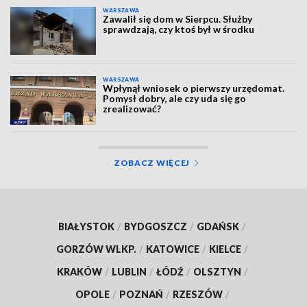
WARSZAWA
Zawalił się dom w Sierpcu. Służby
sprawdzają, czy ktoś był w środku
WARSZAWA
Wpłynął wniosek o pierwszy urzędomat.
Pomysł dobry, ale czy uda się go
zrealizować?
ZOBACZ WIĘCEJ
BIAŁYSTOK
/
BYDGOSZCZ
/
GDAŃSK
/
GORZÓW WLKP.
/
KATOWICE
/
KIELCE
/
KRAKÓW
/
LUBLIN
/
ŁÓDŹ
/
OLSZTYN
/
OPOLE
/
POZNAŃ
/
RZESZÓW
/