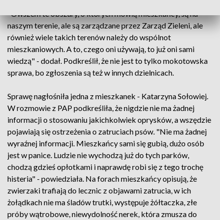
zwierząt, i oczywiście ludzi. Bardzo tego pilnują" - przekazał.
"Owszem te obszary, o których mówią mieszkańcy, są na
naszym terenie, ale są zarządzane przez Zarząd Zieleni, ale
również wiele takich terenów należy do wspólnot
mieszkaniowych. A to, czego oni używają, to już oni sami
wiedzą" - dodał. Podkreślił, że nie jest to tylko mokotowska
sprawa, bo zgłoszenia są też w innych dzielnicach.
Sprawę nagłośniła jedna z mieszkanek - Katarzyna Sołowiej.
W rozmowie z PAP podkreśliła, że nigdzie nie ma żadnej
informacji o stosowaniu jakichkolwiek oprysków, a wszędzie
pojawiają się ostrzeżenia o zatruciach psów. "Nie ma żadnej
wyraźnej informacji. Mieszkańcy sami się gubią, dużo osób
jest w panice. Ludzie nie wychodzą już do tych parków,
chodzą gdzieś opłotkami i naprawdę robi się z tego trochę
histeria" - powiedziała. Na forach mieszkańcy opisują, że
zwierzaki trafiają do lecznic z objawami zatrucia, w ich
żołądkach nie ma śladów trutki, występuje żółtaczka, złe
próby wątrobowe, niewydolność nerek, która zmusza do