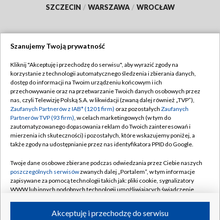
SZCZECIN
/
WARSZAWA
/
WROCŁAW
Szanujemy Twoją prywatność
Dołącz do nas:
Kliknij "Akceptuję i przechodzę do serwisu", aby wyrazić zgody na
korzystanie z technologii automatycznego śledzenia i zbierania danych,
TVP
dostęp do informacji na Twoim urządzeniu końcowym i ich
Abonament TVP
przechowywanie oraz na przetwarzanie Twoich danych osobowych przez
Regulamin TVP
nas, czyli Telewizję Polską S.A. w likwidacji (zwaną dalej również „TVP”),
Emisja w TVP
Polityka prywatności
Zaufanych Partnerów z IAB* (1201 firm)
oraz pozostałych
Zaufanych
Partnerów TVP (93 firm)
, w celach marketingowych (w tym do
Centrum informacji TVP
Moje zgody
zautomatyzowanego dopasowania reklam do Twoich zainteresowań i
mierzenia ich skuteczności) i pozostałych, które wskazujemy poniżej, a
Naziemna Telewizja Cyfrowa
Pomoc
także zgody na udostępnianie przez nas identyfikatora PPID do Google.
Sklep TVP
Biuro reklamy
Twoje dane osobowe zbierane podczas odwiedzania przez Ciebie naszych
Rada Programowa
Kontakt
poszczególnych serwisów
zwanych dalej „Portalem”, w tym informacje
zapisywane za pomocą technologii takich jak: pliki cookie, sygnalizatory
System NOS
WWW lub innych podobnych technologii umożliwiających świadczenie
dopasowanych i bezpiecznych usług, personalizację treści oraz reklam,
Informacje o nadawcy
Kanały
udostępnianie funkcji mediów społecznościowych oraz analizowanie
Akceptuję i przechodzę do serwisu
ruchu w Internecie.
Program dla prasy