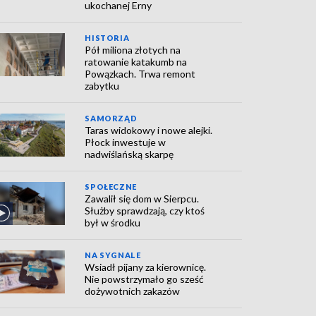
ukochanej Erny
HISTORIA
Pół miliona złotych na
ratowanie katakumb na
Powązkach. Trwa remont
zabytku
SAMORZĄD
Taras widokowy i nowe alejki.
Płock inwestuje w
nadwiślańską skarpę
SPOŁECZNE
Zawalił się dom w Sierpcu.
Służby sprawdzają, czy ktoś
był w środku
NA SYGNALE
Wsiadł pijany za kierownicę.
Nie powstrzymało go sześć
dożywotnich zakazów