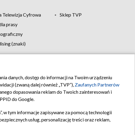
 Telewizja Cyfrowa
Sklep TVP
la prasy
tograficzny
sing (znaki)
klamy
Kontakt
rania danych, dostęp do informacji na Twoim urządzeniu
idacji (zwaną dalej również „TVP”),
Zaufanych Partnerów
anego dopasowania reklam do Twoich zainteresowań i
a PPID do Google.
”, w tym informacje zapisywane za pomocą technologii
zpiecznych usług, personalizację treści oraz reklam,