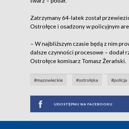
twarz – podał.
Zatrzymany 64-latek został przewiezi
Ostrołęce i osadzony w policyjnym are
– W najbliższym czasie będą z nim pr
dalsze czynności procesowe – dodał r
Ostrołęce komisarz Tomasz Żerański.
#mazowieckie
#ostrołęka
#policja
UDOSTĘPNIJ NA FACEBOOKU