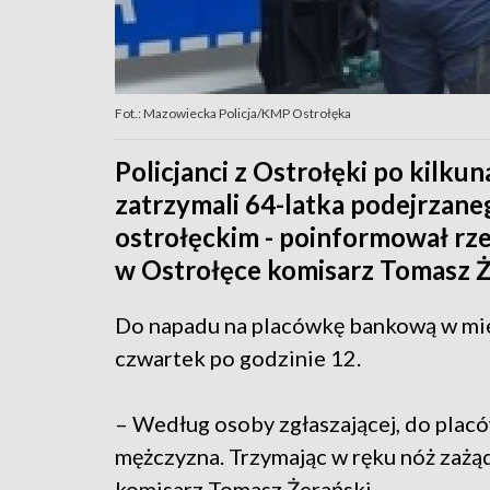
Fot.: Mazowiecka Policja/KMP Ostrołęka
Policjanci z Ostrołęki po kilku
zatrzymali 64-latka podejrzane
ostrołęckim - poinformował rze
w Ostrołęce komisarz Tomasz Ż
Do napadu na placówkę bankową w mi
czwartek po godzinie 12.
– Według osoby zgłaszającej, do pla
mężczyzna. Trzymając w ręku nóż zażąd
komisarz Tomasz Żerański.