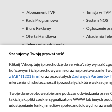
Abonament TVP
Emisja w TVP
Rada Programowa
System NOS
Biuro Reklamy
Ogłoszenie pr
Oferta Handlowa
Akademia Tele
Telegazeta ogłoszenia
Szanujemy Twoją prywatność
Regulamin TVP
Kliknij "Akceptuję i przechodzę do serwisu", aby wyrazić zg
końcowym i ich przechowywanie oraz na przetwarzanie Twoich
z IAB* (1201 firm)
oraz pozostałych
Zaufanych Partnerów T
mierzenia ich skuteczności) i pozostałych, które wskazujemy
Twoje dane osobowe zbierane podczas odwiedzania przez 
takich jak: pliki cookie, sygnalizatory WWW lub innych pod
udostępnianie funkcji mediów społecznościowych oraz anali