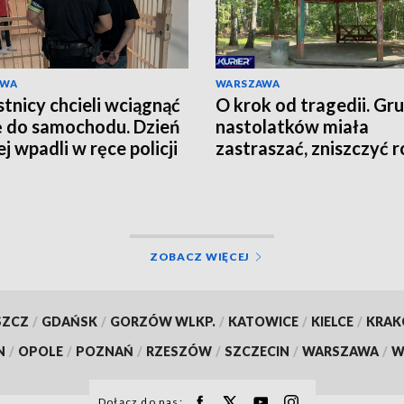
AWA
WARSZAWA
tnicy chcieli wciągnąć
O krok od tragedii. Gr
ę do samochodu. Dzień
nastolatków miała
j wpadli w ręce policji
zastraszać, zniszczyć r
grozić nożem
ZOBACZ WIĘCEJ
SZCZ
/
GDAŃSK
/
GORZÓW WLKP.
/
KATOWICE
/
KIELCE
/
KRA
N
/
OPOLE
/
POZNAŃ
/
RZESZÓW
/
SZCZECIN
/
WARSZAWA
/
W
Dołącz do nas: