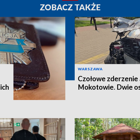
ZOBACZ TAKŻE
WARSZAWA
Czołowe zderzenie 
ich
Mokotowie. Dwie os