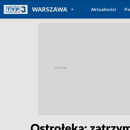
POWRÓT DO
WARSZAWA
Aktualności
Po
TVP REGIONY
Ostrołęka: zatrzy