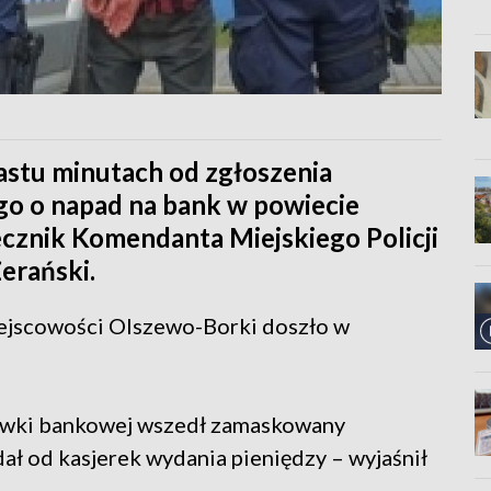
nastu minutach od zgłoszenia
go o napad na bank w powiecie
cznik Komendanta Miejskiego Policji
erański.
ejscowości Olszewo-Borki doszło w
cówki bankowej wszedł zamaskowany
ał od kasjerek wydania pieniędzy – wyjaśnił