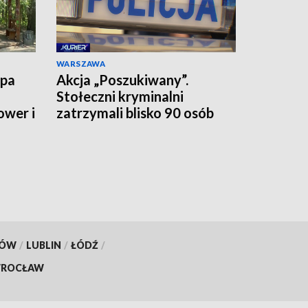
WARSZAWA
upa
Akcja „Poszukiwany”.
Stołeczni kryminalni
ower i
zatrzymali blisko 90 osób
jednego dnia
KÓW
/
LUBLIN
/
ŁÓDŹ
/
ROCŁAW