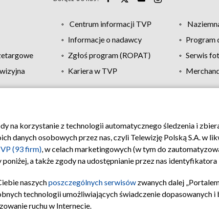
Centrum informacji TVP
Naziemna
Informacje o nadawcy
Program d
zetargowe
Zgłoś program (ROPAT)
Serwis fo
wizyjna
Kariera w TVP
Merchandi
Polityka prywatności
Moje zgody
Pomoc
Biuro re
ody na korzystanie z technologii automatycznego śledzenia i zbie
 danych osobowych przez nas, czyli Telewizję Polską S.A. w likw
VP (93 firm)
, w celach marketingowych (w tym do zautomatyzow
 poniżej, a także zgody na udostępnianie przez nas identyfikator
Ciebie naszych
poszczególnych serwisów
zwanych dalej „Portalem
obnych technologii umożliwiających świadczenie dopasowanych i be
zowanie ruchu w Internecie.