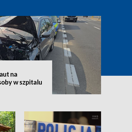
aut na
oby w szpitalu