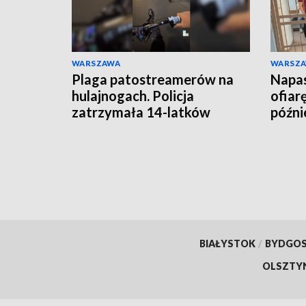
WARSZAWA
WARSZ
Plaga patostreamerów na
Napas
hulajnogach. Policja
ofiar
zatrzymała 14-latków
późnie
BIAŁYSTOK
/
BYDGO
OLSZTY