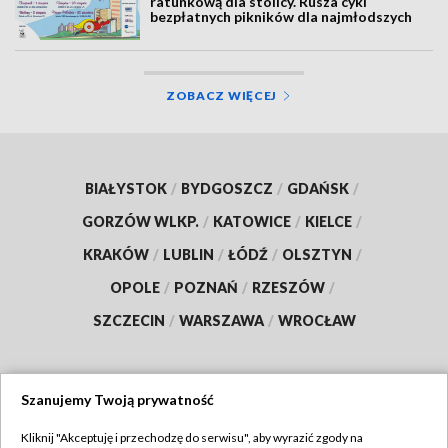
ratunkową dla stolicy. Rusza cykl
bezpłatnych pikników dla najmłodszych
ZOBACZ WIĘCEJ
BIAŁYSTOK
/
BYDGOSZCZ
/
GDAŃSK
/
GORZÓW WLKP.
/
KATOWICE
/
KIELCE
/
KRAKÓW
/
LUBLIN
/
ŁÓDŹ
/
OLSZTYN
/
OPOLE
/
POZNAŃ
/
RZESZÓW
/
SZCZECIN
/
WARSZAWA
/
WROCŁAW
Szanujemy Twoją prywatność
Dołącz do nas:
Kliknij "Akceptuję i przechodzę do serwisu", aby wyrazić zgody na