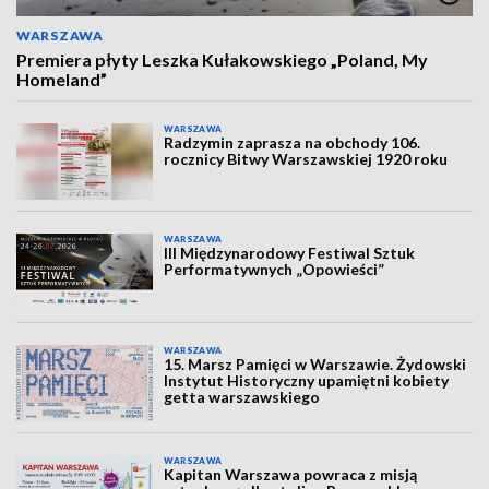
WARSZAWA
Premiera płyty Leszka Kułakowskiego „Poland, My
Homeland”
WARSZAWA
Radzymin zaprasza na obchody 106.
rocznicy Bitwy Warszawskiej 1920 roku
WARSZAWA
III Międzynarodowy Festiwal Sztuk
Performatywnych „Opowieści”
WARSZAWA
15. Marsz Pamięci w Warszawie. Żydowski
Instytut Historyczny upamiętni kobiety
getta warszawskiego
WARSZAWA
Kapitan Warszawa powraca z misją