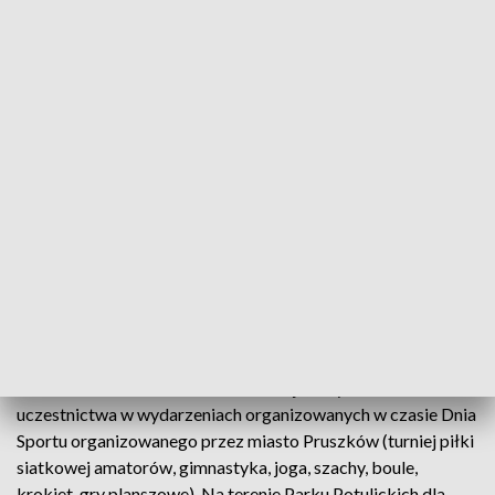
również osoby dopingujące biegaczy.
Środki na pomoc dla dzieci z zaburzeniami
neurorozwojowymi będą pochodzić z darowizn
przekazywanych na rzecz Fundacji w formie opłat
startowych. Tu podobnie jak w przypadku mety, nie ma
sztywnych granic. Minimalna opłata za pakiet startowy,
w ramach którego uczestnik otrzyma numer startowy,
koszulkę, plecako - worek, napój 4MOVE oraz gadżety
wynosi 30 zł. Startujący mogą jednak wspomóc „Pocztowy
Dar” wyższą wpłatą.
Udział w wydarzeniu oznacza dla zawodników i kibiców
także różnorodne dodatkowe atrakcje, w tym możliwość
uczestnictwa w wydarzeniach organizowanych w czasie Dnia
Sportu organizowanego przez miasto Pruszków (turniej piłki
siatkowej amatorów, gimnastyka, joga, szachy, boule,
krokiet, gry planszowe). Na terenie Parku Potulickich dla