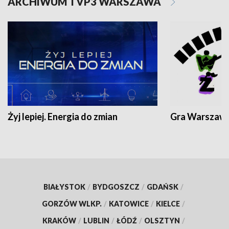
ARCHIWUM TVP3 WARSZAWA
Żyj lepiej. Energia do zmian
Gra Warszaw
BIAŁYSTOK
/
BYDGOSZCZ
/
GDAŃSK
/
GORZÓW WLKP.
/
KATOWICE
/
KIELCE
/
KRAKÓW
/
LUBLIN
/
ŁÓDŹ
/
OLSZTYN
/