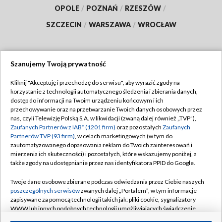
OPOLE
/
POZNAŃ
/
RZESZÓW
/
SZCZECIN
/
WARSZAWA
/
WROCŁAW
Szanujemy Twoją prywatność
Dołącz do nas:
Kliknij "Akceptuję i przechodzę do serwisu", aby wyrazić zgody na
korzystanie z technologii automatycznego śledzenia i zbierania danych,
TVP
dostęp do informacji na Twoim urządzeniu końcowym i ich
Abonament TVP
przechowywanie oraz na przetwarzanie Twoich danych osobowych przez
Regulamin TVP
nas, czyli Telewizję Polską S.A. w likwidacji (zwaną dalej również „TVP”),
Emisja w TVP
Zaufanych Partnerów z IAB* (1201 firm)
oraz pozostałych
Zaufanych
Polityka prywatności
Partnerów TVP (93 firm)
, w celach marketingowych (w tym do
Centrum informacji TVP
Moje zgody
zautomatyzowanego dopasowania reklam do Twoich zainteresowań i
mierzenia ich skuteczności) i pozostałych, które wskazujemy poniżej, a
Naziemna Telewizja Cyfrowa
Pomoc
także zgody na udostępnianie przez nas identyfikatora PPID do Google.
Sklep TVP
Biuro reklamy
Twoje dane osobowe zbierane podczas odwiedzania przez Ciebie naszych
Rada Programowa
poszczególnych serwisów
zwanych dalej „Portalem”, w tym informacje
Kontakt
zapisywane za pomocą technologii takich jak: pliki cookie, sygnalizatory
System NOS
WWW lub innych podobnych technologii umożliwiających świadczenie
dopasowanych i bezpiecznych usług, personalizację treści oraz reklam,
Informacje o nadawcy