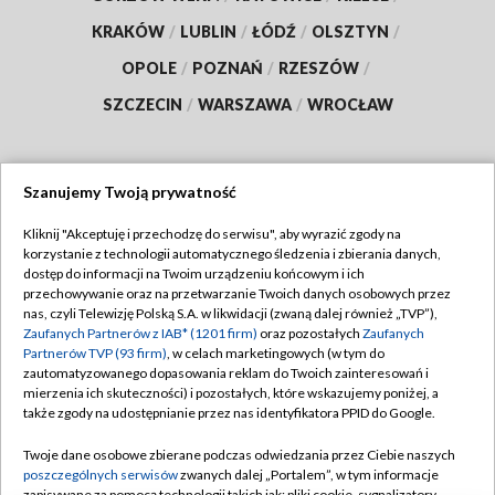
KRAKÓW
/
LUBLIN
/
ŁÓDŹ
/
OLSZTYN
/
OPOLE
/
POZNAŃ
/
RZESZÓW
/
SZCZECIN
/
WARSZAWA
/
WROCŁAW
Szanujemy Twoją prywatność
Dołącz do nas:
Kliknij "Akceptuję i przechodzę do serwisu", aby wyrazić zgody na
korzystanie z technologii automatycznego śledzenia i zbierania danych,
TVP
dostęp do informacji na Twoim urządzeniu końcowym i ich
Abonament TVP
przechowywanie oraz na przetwarzanie Twoich danych osobowych przez
Regulamin TVP
nas, czyli Telewizję Polską S.A. w likwidacji (zwaną dalej również „TVP”),
Emisja w TVP
Zaufanych Partnerów z IAB* (1201 firm)
oraz pozostałych
Zaufanych
Polityka prywatności
Partnerów TVP (93 firm)
, w celach marketingowych (w tym do
Centrum informacji TVP
Moje zgody
zautomatyzowanego dopasowania reklam do Twoich zainteresowań i
mierzenia ich skuteczności) i pozostałych, które wskazujemy poniżej, a
Naziemna Telewizja Cyfrowa
Pomoc
także zgody na udostępnianie przez nas identyfikatora PPID do Google.
Sklep TVP
Biuro reklamy
Twoje dane osobowe zbierane podczas odwiedzania przez Ciebie naszych
Rada Programowa
poszczególnych serwisów
zwanych dalej „Portalem”, w tym informacje
Kontakt
zapisywane za pomocą technologii takich jak: pliki cookie, sygnalizatory