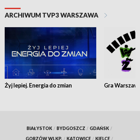
ARCHIWUM TVP3 WARSZAWA
Żyj lepiej. Energia do zmian
Gra Warszaw
BIAŁYSTOK
/
BYDGOSZCZ
/
GDAŃSK
/
GORZÓW WLKP.
/
KATOWICE
/
KIELCE
/