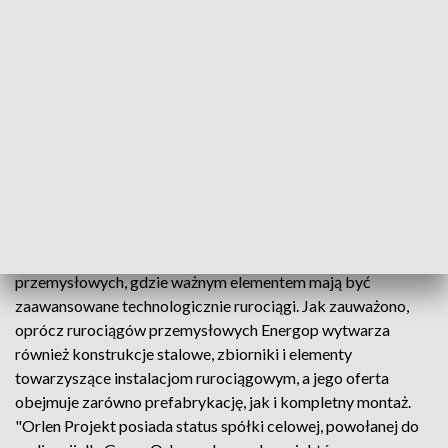
"Wykorzystanie synergii pomiędzy spółkami z udziałem
Skarbu Państwa dla wzmocnienia bezpieczeństwa
surowcowo-energetycznego państwa jest jednym z naszych
priorytetów" - podkreślił Małecki. Dodał, iż połączenie
wiedzy i umiejętności kadry obu firm "przyniesie wiele
korzyści, również z punktu widzenia efektywności realizacji
projektów związanych z infrastrukturą krytyczną".
W efekcie transakcji - poinformowano - w Grupie Orlen ma
powstać struktura operacyjna o profilu inżynieryjno-
wykonawczym, wyspecjalizowana w realizacji inwestycji
przemysłowych, gdzie ważnym elementem mają być
zaawansowane technologicznie rurociągi. Jak zauważono,
oprócz rurociągów przemysłowych Energop wytwarza
również konstrukcje stalowe, zbiorniki i elementy
towarzyszące instalacjom rurociągowym, a jego oferta
obejmuje zarówno prefabrykację, jak i kompletny montaż.
"Orlen Projekt posiada status spółki celowej, powołanej do