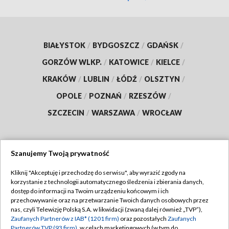
BIAŁYSTOK
/
BYDGOSZCZ
/
GDAŃSK
/
GORZÓW WLKP.
/
KATOWICE
/
KIELCE
/
KRAKÓW
/
LUBLIN
/
ŁÓDŹ
/
OLSZTYN
/
OPOLE
/
POZNAŃ
/
RZESZÓW
/
SZCZECIN
/
WARSZAWA
/
WROCŁAW
Szanujemy Twoją prywatność
Dołącz do nas:
Kliknij "Akceptuję i przechodzę do serwisu", aby wyrazić zgody na
korzystanie z technologii automatycznego śledzenia i zbierania danych,
TVP
dostęp do informacji na Twoim urządzeniu końcowym i ich
Abonament TVP
przechowywanie oraz na przetwarzanie Twoich danych osobowych przez
Regulamin TVP
nas, czyli Telewizję Polską S.A. w likwidacji (zwaną dalej również „TVP”),
Emisja w TVP
Polityka prywatności
Zaufanych Partnerów z IAB* (1201 firm)
oraz pozostałych
Zaufanych
Partnerów TVP (93 firm)
, w celach marketingowych (w tym do