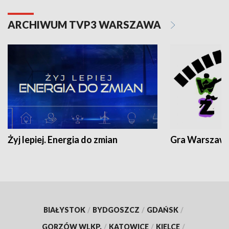
ARCHIWUM TVP3 WARSZAWA
Żyj lepiej. Energia do zmian
Gra Warszaw
BIAŁYSTOK
/
BYDGOSZCZ
/
GDAŃSK
/
GORZÓW WLKP.
/
KATOWICE
/
KIELCE
/