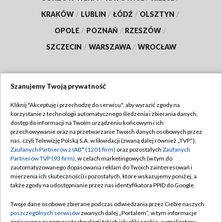
KRAKÓW
/
LUBLIN
/
ŁÓDŹ
/
OLSZTYN
/
OPOLE
/
POZNAŃ
/
RZESZÓW
/
SZCZECIN
/
WARSZAWA
/
WROCŁAW
Szanujemy Twoją prywatność
Dołącz do nas:
Kliknij "Akceptuję i przechodzę do serwisu", aby wyrazić zgody na
korzystanie z technologii automatycznego śledzenia i zbierania danych,
TVP
dostęp do informacji na Twoim urządzeniu końcowym i ich
Abonament TVP
przechowywanie oraz na przetwarzanie Twoich danych osobowych przez
Regulamin TVP
nas, czyli Telewizję Polską S.A. w likwidacji (zwaną dalej również „TVP”),
Emisja w TVP
Zaufanych Partnerów z IAB* (1201 firm)
oraz pozostałych
Zaufanych
Polityka prywatności
Partnerów TVP (93 firm)
, w celach marketingowych (w tym do
Centrum informacji TVP
Moje zgody
zautomatyzowanego dopasowania reklam do Twoich zainteresowań i
mierzenia ich skuteczności) i pozostałych, które wskazujemy poniżej, a
Naziemna Telewizja Cyfrowa
Pomoc
także zgody na udostępnianie przez nas identyfikatora PPID do Google.
Sklep TVP
Biuro reklamy
Twoje dane osobowe zbierane podczas odwiedzania przez Ciebie naszych
Rada Programowa
poszczególnych serwisów
zwanych dalej „Portalem”, w tym informacje
Kontakt
zapisywane za pomocą technologii takich jak: pliki cookie, sygnalizatory