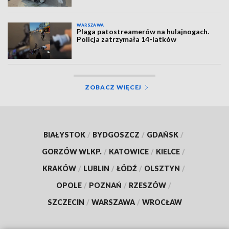
WARSZAWA
Plaga patostreamerów na hulajnogach.
Policja zatrzymała 14-latków
ZOBACZ WIĘCEJ
BIAŁYSTOK
/
BYDGOSZCZ
/
GDAŃSK
/
GORZÓW WLKP.
/
KATOWICE
/
KIELCE
/
KRAKÓW
/
LUBLIN
/
ŁÓDŹ
/
OLSZTYN
/
OPOLE
/
POZNAŃ
/
RZESZÓW
/
SZCZECIN
/
WARSZAWA
/
WROCŁAW