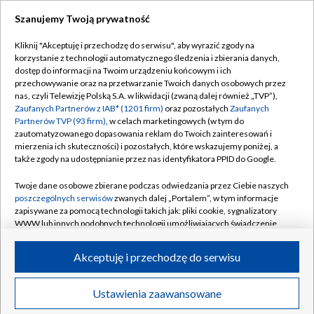
Szanujemy Twoją prywatność
Dołącz do nas:
Kliknij "Akceptuję i przechodzę do serwisu", aby wyrazić zgody na
korzystanie z technologii automatycznego śledzenia i zbierania danych,
TVP
dostęp do informacji na Twoim urządzeniu końcowym i ich
Abonament TVP
przechowywanie oraz na przetwarzanie Twoich danych osobowych przez
Regulamin TVP
nas, czyli Telewizję Polską S.A. w likwidacji (zwaną dalej również „TVP”),
Emisja w TVP
Polityka prywatności
Zaufanych Partnerów z IAB* (1201 firm)
oraz pozostałych
Zaufanych
Partnerów TVP (93 firm)
, w celach marketingowych (w tym do
Centrum informacji TVP
Moje zgody
zautomatyzowanego dopasowania reklam do Twoich zainteresowań i
mierzenia ich skuteczności) i pozostałych, które wskazujemy poniżej, a
Naziemna Telewizja Cyfrowa
Pomoc
także zgody na udostępnianie przez nas identyfikatora PPID do Google.
Sklep TVP
Biuro reklamy
Twoje dane osobowe zbierane podczas odwiedzania przez Ciebie naszych
Rada Programowa
Kontakt
poszczególnych serwisów
zwanych dalej „Portalem”, w tym informacje
zapisywane za pomocą technologii takich jak: pliki cookie, sygnalizatory
System NOS
WWW lub innych podobnych technologii umożliwiających świadczenie
dopasowanych i bezpiecznych usług, personalizację treści oraz reklam,
Informacje o nadawcy
Kanały
udostępnianie funkcji mediów społecznościowych oraz analizowanie
Akceptuję i przechodzę do serwisu
ruchu w Internecie.
Program dla prasy
©2026 Telewizja Polska S.A. w likwidacji
Biuro Reklamy
Twoje dane osobowe zbierane podczas odwiedzania przez Ciebie
Ustawienia zaawansowane
poszczególnych serwisów
na Portalu, takie jak adresy IP, identyfikatory
Ogłoszenie przetargowe
Twoich urządzeń końcowych i identyfikatory plików cookie, informacje o