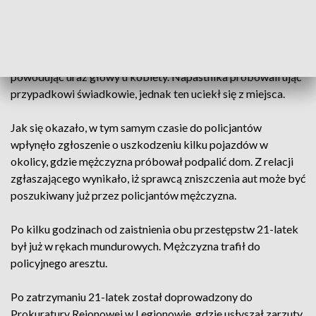
młody mężczyzna wtargnął do domu pokrzywdzonej,
zaprószył ogień w pomieszczeniach piwnicznych oraz skradł
pieniądze i złota biżuterię. Kiedy pokrzywdzona próbowała
nie dopuścić do kradzieży, mężczyzna odepchnął ją
powodując uraz głowy u kobiety. Napastnika próbowali ująć
przypadkowi świadkowie, jednak ten uciekł się z miejsca.
Jak się okazało, w tym samym czasie do policjantów
wpłynęło zgłoszenie o uszkodzeniu kilku pojazdów w
okolicy, gdzie mężczyzna próbował podpalić dom. Z relacji
zgłaszającego wynikało, iż sprawcą zniszczenia aut może być
poszukiwany już przez policjantów mężczyzna.
Po kilku godzinach od zaistnienia obu przestępstw 21-latek
był już w rękach mundurowych. Mężczyzna trafił do
policyjnego aresztu.
Po zatrzymaniu 21-latek został doprowadzony do
Prokuratury Rejonowej w Legionowie, gdzie usłyszał zarzuty